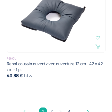
RENOL
Renol coussin ouvert avec ouverture 12 cm - 42 x 42
cm - 1 pc
40,38 €
htva
1
2
3
4