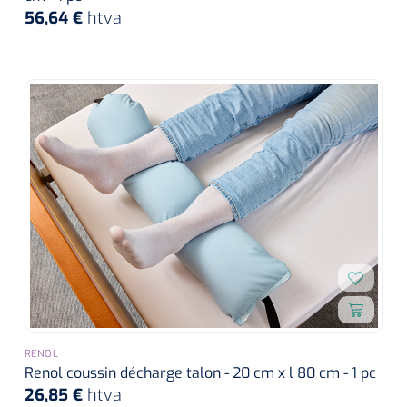
56,64 €
htva
RENOL
Renol coussin décharge talon - 20 cm x l 80 cm - 1 pc
26,85 €
htva