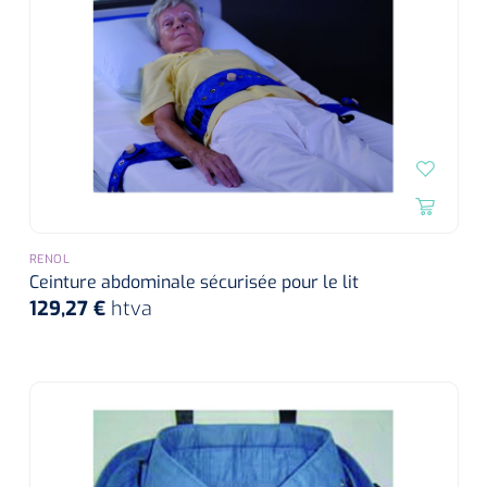
siliconée
Alginates
Divers
Dissolvant de couche adhésive
Ouates
RENOL
Agraffes de fixation
Ceinture abdominale sécurisée pour le lit
129,27 €
htva
Bassin renal
Nettoyeurs de plaies