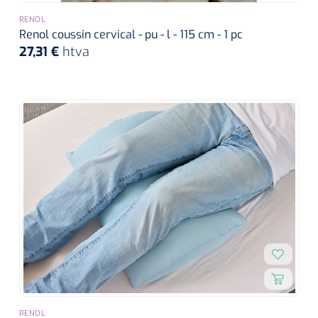
RENOL
Renol coussin cervical - pu - l - 115 cm - 1 pc
27,31 €
htva
RENOL