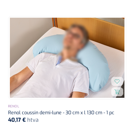
RENOL
Renol coussin demi-lune - 30 cm x l 130 cm - 1 pc
40,17 €
htva