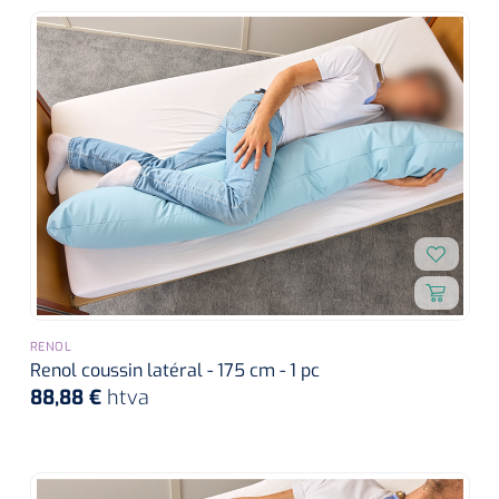
RENOL
Renol coussin latéral - 175 cm - 1 pc
88,88 €
htva