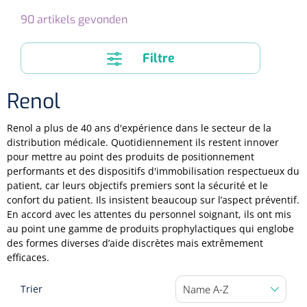
Pinces porte-tampons
Attelles pour doigts
3-parties
Couvertures alourdies
90
artikels gevonden
Dermatoscopes
Sacs & pots à urine
Oreillers
Pinces pour le col utérin
Thérapie intraveineuse
Nettoyage & Désinfection des surfaces
Attelles pour chevilles
Bobath
Coussins de positionnement
Filtre
Sources lumineuses et accessoires
Pieds à perfusion
Lubrifiant
Matelas & protège-matelas
Pinces à ongles
gynécologiques
Produits et papier
Portable
Couvertures de soins
Compresses & bandages
Renol
Essuie-mains
Urinaux
Lits
Accessoires matériel d'injection
Extracteurs d’agrafes
Pansements gras
Source de lumière froide & distributeur mural
Accessoires
Aides techniques pour boire
Tampons de cellulose
Renol a plus de 40 ans d'expérience dans le secteur de la
Hygiène féminine
Rinçages
Compresses de gaze
Cabinet médical
Loupes binoculaires
distribution médicale. Quotidiennement ils restent innover
Traction
Bistouri
Gobelets
pour mettre au point des produits de positionnement
Conteneurs à aiguilles et accessoires
Tables d'examen
Mouchoirs
Bassins de lit & seau de toilette
Lames bistouri
performants et des dispositifs d'immobilisation respectueux du
Compresses ophtalmique
Otoscopes
Osteo
Tasses de café
patient, car leurs objectifs premiers sont la sécurité et le
Alcool désinfectant
Lampes d'examen
Paper toilette
confort du patient. Ils insistent beaucoup sur l’aspect préventif.
Stitchcutters
Pansements non-adhérents
Ophtalmoscopes
Verticalisation
Couvercles pour gobelets
En accord avec les attentes du personnel soignant, ils ont mis
Coupes aiguilles
au point une gamme de produits prophylactiques qui englobe
Sacs et accessoires pour médecins
Chiffons
Bistouris complets
Pansements absorbants
des formes diverses d’aide discrètes mais extrêmement
Lampes stylos
Tabourets
Aides techniques pour salle de bains
efficaces.
Garrots
Tabourets
Serviettes
Manches bistrouri
Tampons
Rehausseurs de toilettes
Porte-spatules
Physiotechnique et hydromassage
Trier
Tampons alcoolisés
Marchepieds
Papier de tables d'examen