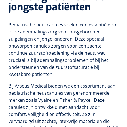
jongste patiënten
Toilette intime
Accessoires mortuaires
Tests lactate/cholestérol
Autoclaves
Bandes velpeau
Tapis d'exercice
Désinfection des mains
Tests INR
Nettoyants pour instruments
Pediatrische
neuscanules spelen een essentiële rol
Pansements auto-adhésifs
Ballons d'exercice
in de ademhalingszorg voor pasgeborenen,
Soins des cheveux
Réactifs
zuigelingen en jonge kinderen. Deze speciaal
Bandages tubulaires
Les Passerels et escaliers
ontworpen canules zorgen voor een zachte,
Douche et bain
Sérologie
continue zuurstoftoediening via de neus, wat
Bandes élastiques de fixation
Equilibre & coordination
cruciaal is bij ademhalingsproblemen of bij het
Tests rapide
ondersteunen van de zuurstofsaturatie bij
Divers
Bandes d'exercices
Kits stériles
kwetsbare patiënten.
Poubelles
Sets de bandage
Parasitologie
Bij Arseus Medical bieden we een assortiment aan
Aérosols désodorisant
pediatrische neuscanules van gerenommeerde
Champs opératoires
Accessoires
merken zoals Vyaire en Fisher & Paykel. Deze
canules zijn ontwikkeld met aandacht voor
Jeu de sondes
Fonction pulmonaire
comfort, veiligheid en effectiviteit. Ze zijn
vervaardigd uit zachte, latexvrije materialen die
Sets de suture & d'ablation
Divers