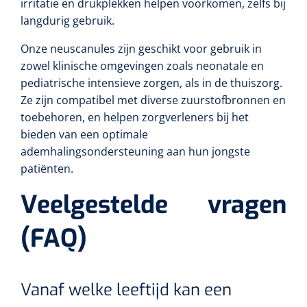
irritatie en drukplekken helpen voorkomen, zelfs bij
langdurig gebruik.
Wearables
Kits d'instruments
Onze neuscanules zijn geschikt voor gebruik in
Logiciel
Champs stériles
zowel klinische omgevingen zoals neonatale en
pediatrische intensieve zorgen, als in de thuiszorg.
Alcoomètre
Produits pour le traitement des plaies chroniques
Ze zijn compatibel met diverse zuurstofbronnen en
toebehoren, en helpen zorgverleners bij het
Hydrocolloïdes
bieden van een optimale
ademhalingsondersteuning aan hun jongste
Pansements en argent
patiënten.
Pansement en mousse
Veelgestelde vragen
Hydrogel
(FAQ)
Bandages paraffine
Vanaf welke leeftijd kan een
Pansements avec interface transparente