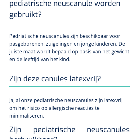
siliconée
pediatrische neuscanule worden
gebruikt?
Alginates
Divers
Pedriatische
neuscanules zijn beschikbaar voor
pasgeborenen, zuigelingen en jonge kinderen. De
Dissolvant de couche adhésive
juiste maat wordt bepaald op basis van het gewicht
en de leeftijd van het kind.
Ouates
Agraffes de fixation
Zijn deze canules latexvrij?
Bassin renal
Ja,
al onze pediatrische neuscanules zijn latexvrij
Nettoyeurs de plaies
om het risico op allergische reacties te
minimaliseren.
Zijn pediatrische neuscanules