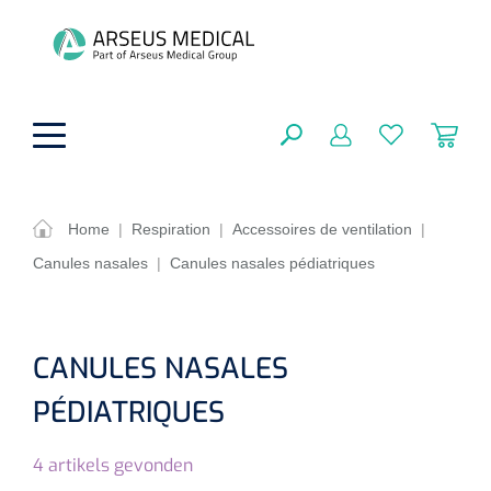
hoofdinhoud
Home
|
Respiration
|
Accessoires de ventilation
|
Canules nasales
|
Canules nasales pédiatriques
Aides techniques
FERMER
OPTIONS
Traitement
Soins de confort générale
CANULES NASALES
Aromathérapie
Respiration
Sondes gastriques
PÉDIATRIQUES
RÉSULTATS
Soins de beauté
Chirurgie
Peau
Accessoires de ventilation
4
artikels gevonden
Thérapie par lumière
Cryothérapie
Canules nasales