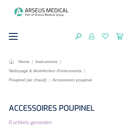
hoofdinhoud
Home
|
Instruments
|
Nettoyage & désinfection d'instruments
|
Aides techniques
FERMER
Poupinel (air chaud)
|
Accessoires poupinel
OPTIONS
Traitement
Soins de confort générale
Aromathérapie
Respiration
Sondes gastriques
ACCESSOIRES POUPINEL
RÉSULTATS
Soins de beauté
Chirurgie
Peau
Accessoires de ventilation
0
artikels gevonden
Thérapie par lumière
Cryothérapie
Canules nasales