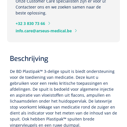
Tampontangen
Onze Customer Care specialisten zijn er voor u!
Vingerspalken
Verzwaringsdekens
Contacteer ons en we zoeken samen naar de
Dermatoscopen
Bobath
Urinezakken & urinepotjes
beste oplossing.
Hoofdkussens
Uterustangen
Infuustherapie
Oppervlaktereiniging & -desinfectie
Enkelspalken
Positioneringsmateriaal
+32 3 830 73 66
Gynecologische lichtbronnen & toebehoren
Infuusstaander
Draagbaar
Glijmiddel
Matrassen & beschermers
Nageltangen
info.care@arseus-medical.be
Papierwaren
Verpleegdekens
Kompressen & verbanden
Lichtbronnen & wanddispensers
Toebehoren
Handdoeken
Urinalen
Bedden
Toebehoren injectiemateriaal
Verwijdertangen voor wondhaken
Vetgaaskompressen
Drinkhulpmiddelen
Zeletten
Loupebrillen
Traction
Dameshygiëne
Spoelingen
Beschrijving
Gaaskompressen
Medisch kabinet
Bistouri
Bekers
Naaldcontainers en toebehoren
Otoscopen
Osteo
Onderzoekstafels
Zakdoekjes
Bedpannen & toiletemmers
Bistourimesjes
De
BD
Plastipak™ 3-delige spuit is biedt ondersteuning
Oogkompressen
Koffiebekers
voor de toediening van medicatie. Deze kunt u
Ontsmettingsalcohol
Ophtalmoscopen
Kantel
Onderzoekslampen
Toiletpapier
Stitch cutters
gebruiken voor een reeks kritische toepassingen en
Niet inklevende verbanden
Opzetstukken voor bekers
afdelingen. De spuit is bedoeld voor algemene injectie
Naaldknippers
Penlight
en aspiratie van vloeistoffen uit flacons, ampullen en
Tabouret
Dokterstassen & toebehoren
Werkdoeken
Volledige bistouris
Absorberende verbanden
lichaamsdelen onder het huidoppervlak. De latexvrije
Badkamerhulpmiddelen
stop voorkomt lekkage van medicatie rond de zuiger en
Stuwbanden
Tongspatelhouders
Tabouretten
Servietten
Bistourihouders
dient als indicator voor het meten van de inhoud van de
Fysiotechniek & hydromassage
Deppers
Toiletverhogers
spuit. Ook hebben Plastipak™
spuiten brede
Alcoswabs
Shockwave
Voorhoofdslampen
Opstapjes
Onderzoekstafelpapier
vingervleugels en een ruwe duimpal.