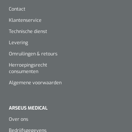
Lactaat- en cholesterolmeting
Oefenmatten
Stuitreiniging
Toebehoren mortuarium
Contact
Autoclaven
Kripwindels
INR-metingen
Klantenservice
Oefenballen
Handdesinfectie
Instrumentenreinigers
Zelfklevende steunverbanden
Technische dienst
Reagentia
Loopbruggen - en trappen
Haarverzorging
Tubulaire verbanden
Levering
Serologie
Evenwicht & coördinatie
Douche en bad
Omruilingen & retours
Elastische fixatiewindels
Rapid tests
Herroepingsrecht
Oefenbanden
Diversen
consumenten
Steriele kits
Parasitologie
Afvalbakken
Algemene voorwaarden
Verbandsets
Toebehoren
Luchtverfrissers
Afdeklakens
ARSEUS MEDICAL
Longfunctie
Sondeerset
Over ons
Diversen
Hecht- & hechtverwijdersets
Bedrijfsgegevens