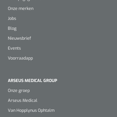
Wearables
Onze merken
Instrumentensets
Software
Jobs
Steriele velden
Blog
Alcoholmeter
Chronische wondzorgproducten
Nieuwsbrief
Hydrocolloïden
Events
Voorraadapp
Zilververbanden
Schuimverbanden
ARSEUS MEDICAL GROUP
Hydrogel
Onze groep
Paraffine verbanden
Arseus Medical
Van Hopplynus Ophtalm
Siliconen verbanden