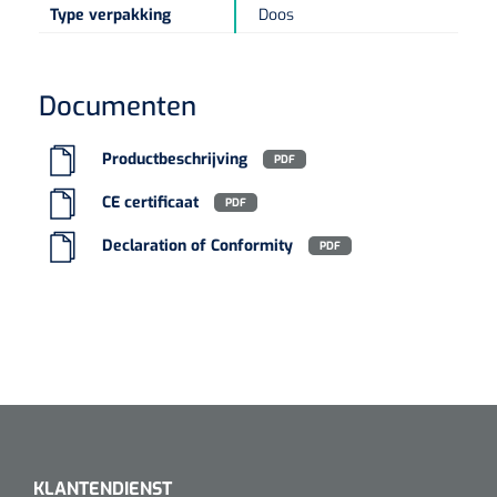
Diverse instrumenten
Bloedstelpende verbanden
Type verpakking
Doos
Transferhulpmiddelen
Diversen
Actieve tilliften
Laser
Schorten
Allerlei
Glijzeilen
Hechtmateriaal
Passieve tilliften
Dry Needling
Echografie
Overschoenen
Poliepentang
Documenten
Hechtdraad
Draaischijven
Toebehoren Echografie
Tilbanden
Stemvorken
Nietmachine en nietjes
Productbeschrijving
Cognitieve en visuele training
PDF
Dispensers
Echografen
Cognitieve training
Luchtverfrisser dispensers
CE certificaat
PDF
Wondspreiders
Valpreventie & detectie
Hechtstrips
Declaration of Conformity
PDF
Virtual reality training
Labo
Zeep dispensers
Oogmagneten
Zetels & zitkussens
Hechtlijm
Glucometers
Geriatrische zetels
Interactieve therapie
Papier dispensers
Reflexhamers
Windels & tubulaire verbanden
Zwangerschapstesten
Handschoenen dispensers
Verbrijzelaars
Zelfklevende windels
Klein oefenmateriaal
Instrumenten reiniging & desinfectie
Urinetesten
Toebehoren
Hand/schouder oefentherapie
Poupinel (hete lucht)
Dauerlastische windels
Huidreiniging & desinfectie
Bloedtesten
Apparaten
Oefengewichten
Zepen & foam
Ultrasoontoestellen
Zinklijm verbanden
KLANTENDIENST