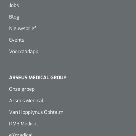
Wearables
Jobs
Instrumentensets
Blog
Software
Steriele velden
Nieuwsbrief
Alcoholmeter
Events
Chronische wondzorgproducten
Voorraadapp
Hydrocolloïden
Zilververbanden
ARSEUS MEDICAL GROUP
Schuimverbanden
Onze groep
Hydrogel
Arseus Medical
Van Hopplynus Ophtalm
Paraffine verbanden
DMB Medical
Siliconen verbanden
eXmedical