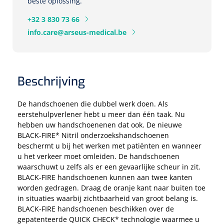
Tampontangen
beste oplossing.
Vingerspalken
Verzwaringsdekens
Dermatoscopen
Bobath
+32 3 830 73 66
Urinezakken & urinepotjes
Hoofdkussens
Uterustangen
Infuustherapie
Oppervlaktereiniging & -desinfectie
Enkelspalken
info.care@arseus-medical.be
Positioneringsmateriaal
Gynecologische lichtbronnen & toebehoren
Infuusstaander
Draagbaar
Glijmiddel
Matrassen & beschermers
Nageltangen
Papierwaren
Verpleegdekens
Kompressen & verbanden
Lichtbronnen & wanddispensers
Toebehoren
Handdoeken
Urinalen
Bedden
Toebehoren injectiemateriaal
Verwijdertangen voor wondhaken
Vetgaaskompressen
Beschrijving
Drinkhulpmiddelen
Zeletten
Loupebrillen
Traction
Dameshygiëne
Spoelingen
Gaaskompressen
Medisch kabinet
De handschoenen die dubbel werk doen. Als
Bistouri
Bekers
eerstehulpverlener hebt u meer dan één taak. Nu
Naaldcontainers en toebehoren
Otoscopen
Osteo
Onderzoekstafels
Zakdoekjes
Bedpannen & toiletemmers
Bistourimesjes
hebben uw handschoenenen dat ook. De nieuwe
Oogkompressen
Koffiebekers
BLACK-FIRE* Nitril onderzoekshandschoenen
Ontsmettingsalcohol
Ophtalmoscopen
Kantel
Onderzoekslampen
Toiletpapier
beschermt u bij het werken met patiënten en wanneer
Stitch cutters
Niet inklevende verbanden
Opzetstukken voor bekers
u het verkeer moet omleiden. De handschoenen
Naaldknippers
waarschuwt u zelfs als er een gevaarlijke scheur in zit.
Penlight
Tabouret
Dokterstassen & toebehoren
Werkdoeken
Volledige bistouris
Absorberende verbanden
BLACK-FIRE handschoenen kunnen aan twee kanten
Badkamerhulpmiddelen
worden gedragen. Draag de oranje kant naar buiten toe
Stuwbanden
Tongspatelhouders
Tabouretten
Servietten
Bistourihouders
in situaties waarbij zichtbaarheid van groot belang is.
Fysiotechniek & hydromassage
Deppers
Toiletverhogers
BLACK-FIRE handschoenen beschikken over de
Alcoswabs
Shockwave
Voorhoofdslampen
gepatenteerde QUICK CHECK* technologie waarmee u
Opstapjes
Onderzoekstafelpapier