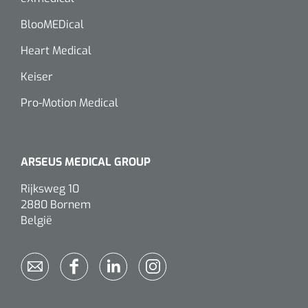
Alginaten
BlooMEDical
Heart Medical
Diversen
Keiser
Kleeflaag removers
Pro-Motion Medical
Watten
Verbandhaakjes
ARSEUS MEDICAL GROUP
Nierbekken
Rijksweg 10
2880 Bornem
België
Wondreinigers