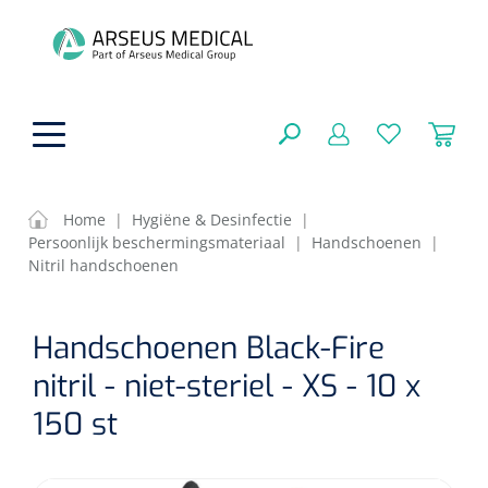
hoofdinhoud
Home
|
Hygiëne & Desinfectie
|
Persoonlijk beschermingsmateriaal
|
Handschoenen
|
ADL & Comfortzorg
Nitril handschoenen
SLUITEN
FILTEREN
Behandeling
Algemene comfortzorg
Handschoenen Black-Fire
Aromatherapie
nitril - niet-steriel - XS - 10 x
Beademing
Maagsondes
ZOEKRESULTATEN
150 st
Beauty care
Chirurgie
Huid
Ventilatie toebehoren
Lichttherapie
Cryotherapie
Neuscanules