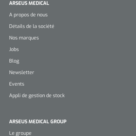
siliconée
ARSEUS MEDICAL
A propos de nous
Alginates
Détails de la société
Divers
Nos marques
Dissolvant de couche adhésive
Jobs
Ouates
Blog
Newsletter
Agraffes de fixation
Events
Bassin renal
Appli de gestion de stock
Nettoyeurs de plaies
ARSEUS MEDICAL GROUP
Le groupe