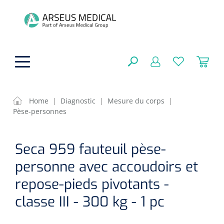
hoofdinhoud
Home
|
Diagnostic
|
Mesure du corps
|
Pèse-personnes
Aides techniques
FERMER
Seca 959 fauteuil pèse-
OPTIONS
Traitement
Soins de confort générale
personne avec accoudoirs et
Aromathérapie
Respiration
Sondes gastriques
repose-pieds pivotants -
RÉSULTATS
Soins de beauté
classe III - 300 kg - 1 pc
Chirurgie
Peau
Accessoires de ventilation
Thérapie par lumière
Cryothérapie
Canules nasales