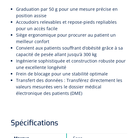
Compresses non-tissées
Shockwave
Boîtes à instruments & tambours à pansements
Cadres de douche
Lampes frontales
Graduation par 50 g pour une mesure précise en
Tambours à pansements
Essuie-mains rouleau
position assise
Chariots et charrettes
Compresses prédécoupées
Tecar
Supports muraux
ORL
Accoudoirs relevables et repose-pieds repliables
Chariots à linge
Boîtes à instruments
pour un accès facile
Essuie-tout
Laryngoscopes
Echographie
Siège de douche
Siège ergonomique pour procurer au patient un
Moulages en plâtre et accessoires
Collecteurs de déchets
meilleur confort
Papier cellulose
Bas Jersey
Kochers
Audiométrie
Ultrason & électrothérapie
Convient aux patients souffrant d’obésité grâce à sa
Appui de toilette
capacité de pesée allant jusqu’à 300 kg
Chariots de transport
Bandes de zinc
Ingénierie sophistiquée et construction robuste pour
Anses auriculaires
Vêtements de protection individuelle
TENS
Diverses aides sanitaires
Mesure du corps
une excellente longévité
Chariots de soins des plaies
Bonnets de protection
Frein de blocage pour une stabilité optimale
Equipement autodiagnostique
Ouates de rembourrage
Pinces
Ondes courtes & micro-ondes
Chaises percées
Transfert des données : Transférez directement les
valeurs mesurées vers le dossier médical
Chariots à instruments
Sabots
Thermomètres
Bandes pour écharpes
Ciseaux
électronique des patients (DME)
Hydromassage
Chaises roulantes de douche
Chariots PC
Bouchons d'oreille
Glucomètres
Semelles de marche
Hystéromètres
Pressothérapie & massage
Brancard de douche
Chariots à médicaments
Masques de protection
Spécifications
Pèse-personnes
Moulage en plâtre
Scies à plâtre & Scies pour bagues
Thermothérapie
Tabourets de douche
Gants
Lève-personne
Toises