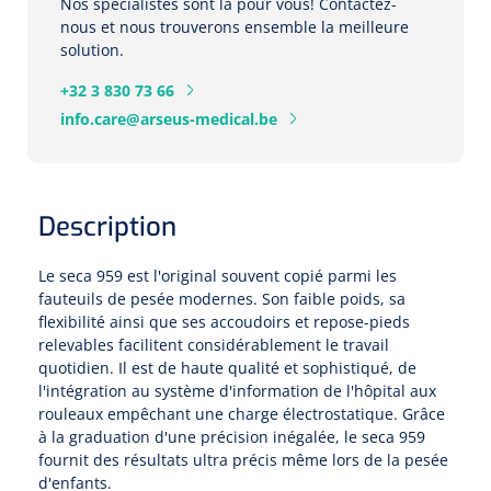
Pinces porte-tampons
Nos spécialistes sont là pour vous! Contactez-
Attelles pour doigts
3-parties
Couvertures alourdies
nous et nous trouverons ensemble la meilleure
Dermatoscopes
Sacs & pots à urine
solution.
Oreillers
Pinces pour le col utérin
Thérapie intraveineuse
Nettoyage & Désinfection des surfaces
Attelles pour chevilles
Bobath
Coussins de positionnement
+32 3 830 73 66
Sources lumineuses et accessoires
Pieds à perfusion
Lubrifiant
Matelas & protège-matelas
Pinces à ongles
gynécologiques
info.care@arseus-medical.be
Produits et papier
Portable
Couvertures de soins
Compresses & bandages
Essuie-mains
Urinaux
Lits
Accessoires matériel d'injection
Extracteurs d’agrafes
Pansements gras
Source de lumière froide & distributeur mural
Accessoires
Aides techniques pour boire
Tampons de cellulose
Hygiène féminine
Rinçages
Description
Compresses de gaze
Cabinet médical
Loupes binoculaires
Traction
Bistouri
Gobelets
Conteneurs à aiguilles et accessoires
Tables d'examen
Mouchoirs
Bassins de lit & seau de toilette
Lames bistouri
Le seca 959 est l'original souvent copié parmi les
Compresses ophtalmique
Otoscopes
Osteo
Tasses de café
fauteuils de pesée modernes. Son faible poids, sa
Alcool désinfectant
Lampes d'examen
Paper toilette
Stitchcutters
flexibilité ainsi que ses accoudoirs et repose-pieds
Pansements non-adhérents
Ophtalmoscopes
Verticalisation
Couvercles pour gobelets
relevables facilitent considérablement le travail
Coupes aiguilles
quotidien. Il est de haute qualité et sophistiqué, de
Sacs et accessoires pour médecins
Chiffons
Bistouris complets
Pansements absorbants
l'intégration au système d'information de l'hôpital aux
Lampes stylos
Tabourets
Aides techniques pour salle de bains
rouleaux empêchant une charge électrostatique. Grâce
Garrots
Tabourets
Serviettes
Manches bistrouri
à la graduation d'une précision inégalée, le seca 959
Tampons
Rehausseurs de toilettes
Porte-spatules
fournit des résultats ultra précis même lors de la pesée
Physiotechnique et hydromassage
Tampons alcoolisés
Marchepieds
d'enfants.
Papier de tables d'examen