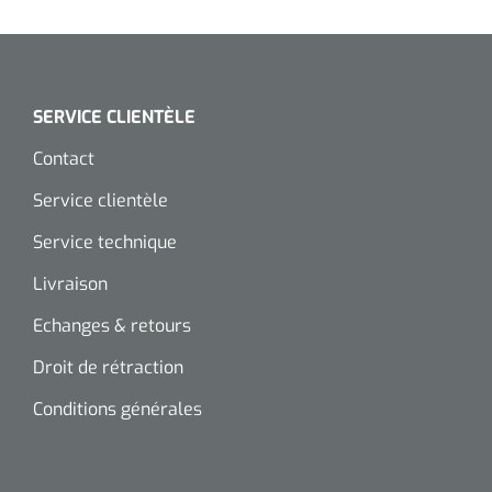
Wearables
Kits d'instruments
Logiciel
Champs stériles
SERVICE CLIENTÈLE
Alcoomètre
Contact
Produits pour le traitement des plaies chroniques
Hydrocolloïdes
Service clientèle
Service technique
Pansements en argent
Livraison
Pansement en mousse
Echanges & retours
Hydrogel
Droit de rétraction
Conditions générales
Bandages paraffine
Pansements avec interface transparente