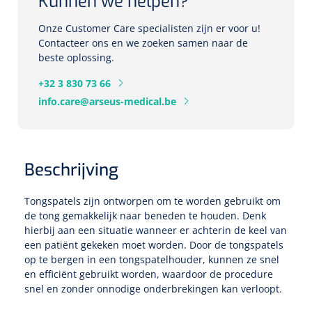
Kunnen we helpen?
Cardiale training
Skincare
Rectalesondes
ICU beademing
Voorgevulde spuiten
Statische systemen
Spuitpompen
Wondzorg
Babyverzorging
Specula
Accessoires monitoring
Neonatale en pediatrische beademing
Stethoscopen
Onze Customer Care specialisten zijn er voor u!
Nelatonsondes
Enterale spuiten
Repose
Reanimatie
Analytische revalidatie
Neusspecula
Contacteer ons en we zoeken samen naar de
Mondhygiëne & gelaat
Ondersteuningsmateriaal
NKO
Fixatie, kleef- & snelverbanden
beste oplossing.
High Frequency ventilatie
Ergometers
Hartmassage
Evaluatie & multifunctionele krachttraining
Scheerschuim,-gel
NL
FR
Dynamische systemen
Vaginale specula
Oorreiniging
Chirurgische kleefpleisters
Verblijfsondes
Naalden
+32 3 830 73 66
Oogbescherming
Conventionele beademing
ECG's
Defibrillatoren
Evenwicht & proprioceptie
Scheermesjes
info.care@arseus-medical.be
Siliconensondes
Injectienaalden
Chirurgische kleefpleisters met kompres
Medicatiebedeling
Curetten & Biopsie punch
Kangaroo Care
Bloeddrukmeters
Monitoren/defibrillatoren
Excentrische training
Kunstgebit reiniger
Toebehoren
Vleugelnaalden
Verdeelbakken &-manden
Herbruikbare curetten
Snelverbanden
Ouderen Comfortzorg
Beschrijving
Zuurstofsaturatiemeters
Beademingsballonnen
Isokinetische training
Wattenstaafjes
Hydrogel gecoate sondes
Pennaalden
Verdeelplateaus
Wegwerp curetten
Tape
Fixatiemateriaal
Tongspatels zijn ontworpen om te worden gebruikt om
Pocket masks
Gebitspotjes
Huber naalden
Lichtdiagnostiek
Toebehoren
Behandeltafels
Biopsie punch
Hulpmiddelen incontinentie
de tong gemakkelijk naar beneden te houden. Denk
Fixatiepleisters
Warmtetherapie
hierbij aan een situatie wanneer er achterin de keel van
Colposcopen
2-delige
Toebehoren lavement
Mond op maskerbeademing
Tandenborstels
Medicatiebekertjes & deksels
een patiënt gekeken moet worden. Door de tongspatels
Katheters
Knop- & Gleufsondes
Diversen
op te bergen in een tongspatelhouder, kunnen ze snel
Spalken
Accessoires lichtdiagnostiek
Meerdelige
Incontinentiebroekjes
IV infuuskatheters
en efficiënt gebruikt worden, waardoor de procedure
Swabs
Gipsspalken
Bedden & toebehoren
snel en zonder onnodige onderbrekingen kan verloopt.
Tangen
Aangepaste kledij
Anuscopen - proctoscopen
3-delige
Matrasbeschermers
Obturators
Nachtkastjes & bedtafels
Tandpasta