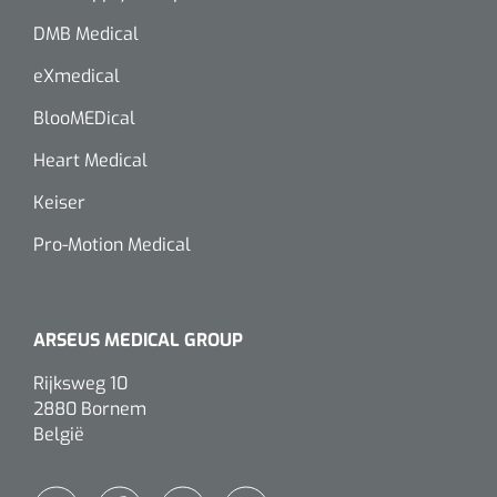
Wearables
DMB Medical
Instrumentensets
Software
eXmedical
Steriele velden
BlooMEDical
Alcoholmeter
Heart Medical
Chronische wondzorgproducten
Hydrocolloïden
Keiser
Pro-Motion Medical
Zilververbanden
Schuimverbanden
ARSEUS MEDICAL GROUP
Hydrogel
Rijksweg 10
2880 Bornem
Paraffine verbanden
België
Siliconen verbanden