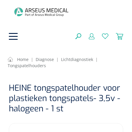
hoofdinhoud
Home
|
Diagnose
|
Lichtdiagnostiek
|
Tongspatelhouders
ADL & Comfortzorg
SLUITEN
HEINE tongspatelhouder voor
FILTEREN
Behandeling
Algemene comfortzorg
plastieken tongspatels- 3,5v -
Aromatherapie
Beademing
Maagsondes
halogeen - 1 st
ZOEKRESULTATEN
Beauty care
Chirurgie
Huid
Ventilatie toebehoren
Lichttherapie
Cryotherapie
Neuscanules