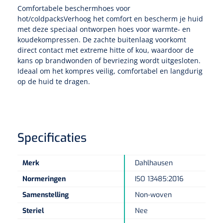
Tampontangen
Vingerspalken
Comfortabele beschermhoes voor
Verzwaringsdekens
Dermatoscopen
hot/coldpacksVerhoog het comfort en bescherm je huid
Bobath
Urinezakken & urinepotjes
Hoofdkussens
Uterustangen
Infuustherapie
Oppervlaktereiniging & -desinfectie
met deze speciaal ontworpen hoes voor warmte- en
Enkelspalken
Positioneringsmateriaal
koudekompressen. De zachte buitenlaag voorkomt
Gynecologische lichtbronnen & toebehoren
Infuusstaander
Draagbaar
Glijmiddel
Matrassen & beschermers
Nageltangen
direct contact met extreme hitte of kou, waardoor de
Papierwaren
Verpleegdekens
Kompressen & verbanden
kans op brandwonden of bevriezing wordt uitgesloten.
Lichtbronnen & wanddispensers
Toebehoren
Handdoeken
Urinalen
Ideaal om het kompres veilig, comfortabel en langdurig
Bedden
Toebehoren injectiemateriaal
Verwijdertangen voor wondhaken
Vetgaaskompressen
op de huid te dragen.
Drinkhulpmiddelen
Zeletten
Loupebrillen
Traction
Dameshygiëne
Spoelingen
Gaaskompressen
Medisch kabinet
Bistouri
Bekers
Naaldcontainers en toebehoren
Otoscopen
Osteo
Onderzoekstafels
Zakdoekjes
Bedpannen & toiletemmers
Bistourimesjes
Oogkompressen
Koffiebekers
Specificaties
Ontsmettingsalcohol
Ophtalmoscopen
Kantel
Onderzoekslampen
Toiletpapier
Stitch cutters
Niet inklevende verbanden
Opzetstukken voor bekers
Merk
Dahlhausen
Naaldknippers
Penlight
Tabouret
Dokterstassen & toebehoren
Werkdoeken
Volledige bistouris
Absorberende verbanden
Normeringen
ISO 13485:2016
Badkamerhulpmiddelen
Stuwbanden
Tongspatelhouders
Tabouretten
Servietten
Samenstelling
Non-woven
Bistourihouders
Fysiotechniek & hydromassage
Deppers
Toiletverhogers
Steriel
Nee
Alcoswabs
Shockwave
Voorhoofdslampen
Opstapjes
Onderzoekstafelpapier