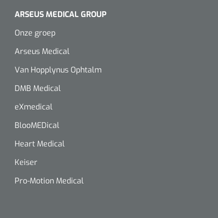
Alginaten
ARSEUS MEDICAL GROUP
Onze groep
Diversen
Arseus Medical
Kleeflaag removers
Van Hopplynus Ophtalm
Watten
DMB Medical
eXmedical
Verbandhaakjes
BlooMEDical
Nierbekken
Heart Medical
Wondreinigers
Keiser
Pro-Motion Medical