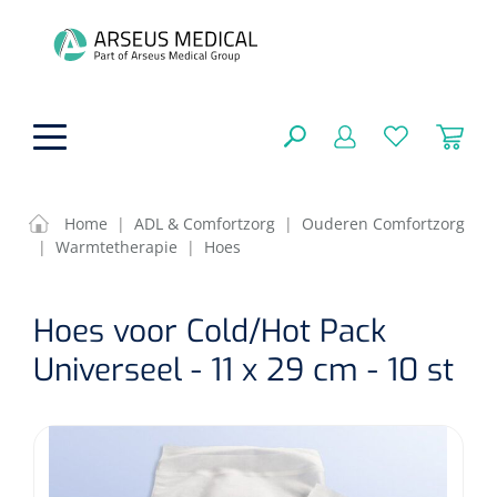
hoofdinhoud
Home
|
ADL & Comfortzorg
|
Ouderen Comfortzorg
|
Warmtetherapie
|
Hoes
ADL & Comfortzorg
SLUITEN
Hoes voor Cold/Hot Pack
FILTEREN
Behandeling
Algemene comfortzorg
Universeel - 11 x 29 cm - 10 st
Aromatherapie
Beademing
Maagsondes
ZOEKRESULTATEN
Beauty care
Chirurgie
Huid
Ventilatie toebehoren
Lichttherapie
Cryotherapie
Neuscanules