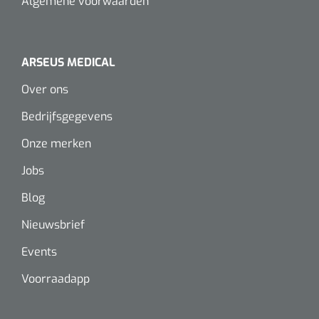
Algemene voorwaarden
Wearables
Instrumentensets
Software
Steriele velden
ARSEUS MEDICAL
Alcoholmeter
Over ons
Chronische wondzorgproducten
Bedrijfsgegevens
Hydrocolloïden
Onze merken
Zilververbanden
Jobs
Schuimverbanden
Blog
Nieuwsbrief
Hydrogel
Events
Paraffine verbanden
Voorraadapp
Siliconen verbanden