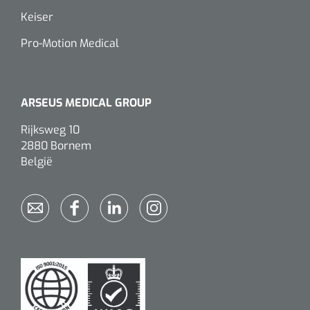
Wearables
Keiser
Instrumentensets
Software
Pro-Motion Medical
Steriele velden
Alcoholmeter
Chronische wondzorgproducten
ARSEUS MEDICAL GROUP
Hydrocolloïden
Rijksweg 10
2880 Bornem
Zilververbanden
België
Schuimverbanden
Hydrogel
Paraffine verbanden
Siliconen verbanden