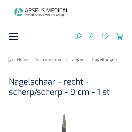
hoofdinhoud
Home
|
Instrumenten
|
Tangen
|
Nageltangen
ADL & Comfortzorg
SLUITEN
Nagelschaar - recht -
FILTEREN
Behandeling
Algemene comfortzorg
scherp/scherp - 9 cm - 1 st
Aromatherapie
Beademing
Maagsondes
ZOEKRESULTATEN
Beauty care
Chirurgie
Huid
Ventilatie toebehoren
Lichttherapie
Cryotherapie
Neuscanules