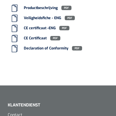
Alginaten
Productbeschrijving
PDF
Veiligheidsfiche - ENG
PDF
Diversen
CE certificaat -ENG
PDF
Kleeflaag removers
CE Certificaat
PDF
Watten
Declaration of Conformity
PDF
Verbandhaakjes
Nierbekken
Wondreinigers
KLANTENDIENST
Contact