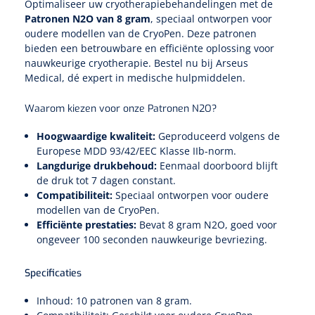
Tampontangen
Optimaliseer uw cryotherapiebehandelingen met de
Vingerspalken
Verzwaringsdekens
Patronen N2O van 8 gram
, speciaal ontworpen voor
Dermatoscopen
Bobath
Urinezakken & urinepotjes
Hoofdkussens
oudere modellen van de CryoPen. Deze patronen
Uterustangen
Infuustherapie
Oppervlaktereiniging & -desinfectie
Enkelspalken
bieden een betrouwbare en efficiënte oplossing voor
Positioneringsmateriaal
Gynecologische lichtbronnen & toebehoren
Infuusstaander
Draagbaar
nauwkeurige cryotherapie. Bestel nu bij Arseus
Glijmiddel
Matrassen & beschermers
Nageltangen
Papierwaren
Medical, dé expert in medische hulpmiddelen.
Verpleegdekens
Kompressen & verbanden
Lichtbronnen & wanddispensers
Toebehoren
Handdoeken
Urinalen
Bedden
Toebehoren injectiemateriaal
Verwijdertangen voor wondhaken
Vetgaaskompressen
Waarom kiezen voor onze Patronen N2O?
Drinkhulpmiddelen
Zeletten
Loupebrillen
Traction
Dameshygiëne
Spoelingen
Hoogwaardige kwaliteit:
Geproduceerd volgens de
Gaaskompressen
Medisch kabinet
Bistouri
Bekers
Europese MDD 93/42/EEC Klasse IIb-norm.
Naaldcontainers en toebehoren
Otoscopen
Langdurige drukbehoud:
Eenmaal doorboord blijft
Osteo
Onderzoekstafels
Zakdoekjes
Bedpannen & toiletemmers
Bistourimesjes
Oogkompressen
de druk tot 7 dagen constant.
Koffiebekers
Compatibiliteit:
Speciaal ontworpen voor oudere
Ontsmettingsalcohol
Ophtalmoscopen
Kantel
Onderzoekslampen
Toiletpapier
Stitch cutters
modellen van de CryoPen.
Niet inklevende verbanden
Opzetstukken voor bekers
Efficiënte prestaties:
Bevat 8 gram N2O, goed voor
Naaldknippers
Penlight
Tabouret
Dokterstassen & toebehoren
ongeveer 100 seconden nauwkeurige bevriezing.
Werkdoeken
Volledige bistouris
Absorberende verbanden
Badkamerhulpmiddelen
Stuwbanden
Tongspatelhouders
Specificaties
Tabouretten
Servietten
Bistourihouders
Fysiotechniek & hydromassage
Deppers
Toiletverhogers
Inhoud: 10 patronen van 8 gram.
Alcoswabs
Shockwave
Voorhoofdslampen
Opstapjes
Onderzoekstafelpapier