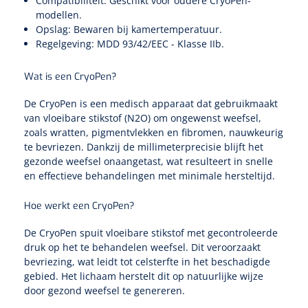
Compatibiliteit: Geschikt voor oudere CryoPen-
Non-woven kompressen
Instrumentendozen & verbandtrommels
Doucheramen
modellen.
Tecar
Verbandtrommels
Opslag: Bewaren bij kamertemperatuur.
Handdoekrollen
NKO
Karren & trolleys
Splitkompressen
Wandbeugels
Regelgeving: MDD 93/42/EEC - Klasse IIb.
Laryngoscopen
Echografie
Linnenkarren
Instrumentendozen
Keukenrollen
Douchestoelen
Wat is een CryoPen?
Gipsverbanden & toebehoren
Audiometrie
Ultrageluid & elektrotherapie
Afvalverzamelaars
Cellulosepapier
Jersey kousen
Klemmen
De CryoPen is een medisch apparaat dat gebruikmaakt
Toiletbeugels
van vloeibare stikstof (N2O) om ongewenst weefsel,
TENS
Transportwagens
Lichaamsmeting
zoals wratten, pigmentvlekken en fibromen, nauwkeurig
Zinklijmverbanden
Oorlusjes
Persoonlijk beschermingsmateriaal
Diversen badkamerhulpmiddelen
te bevriezen. Dankzij de millimeterprecisie blijft het
Zelftest apparatuur
Kort-en microgolf
Wondzorgkarren
gezonde weefsel onaangetast, wat resulteert in snelle
Mutsen
Polsterwatten
Pincetten
en effectieve behandelingen met minimale hersteltijd.
Toiletstoelen
Thermometers
Hydromassage
Instrumentenwagens
Klompen
Armdraagband
Hoe werkt een CryoPen?
Scharen
Doucherolstoelen
Glucosemeters
Pressotherapie & massage
PC karren
Oordoppen
De CryoPen spuit vloeibare stikstof met gecontroleerde
Loopzolen
Hysterometers
Douchebrancard
druk op het te behandelen weefsel. Dit veroorzaakt
Weegschalen
bevriezing, wat leidt tot celsterfte in het beschadigde
Thermotherapie
Medicatiekarren
Maskers
Gipsen
gebied. Het lichaam herstelt dit op natuurlijke wijze
Gipszagen & ringzagen
Douchetabouretten
door gezond weefsel te genereren.
Meetlatten
Lymfedrainage
Handschoenen
Tilliften