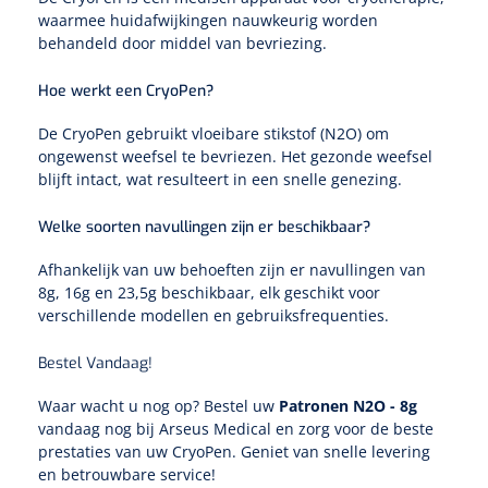
Lactaat- en cholesterolmeting
waarmee huidafwijkingen nauwkeurig worden
Oefenmatten
Stuitreiniging
Toebehoren mortuarium
Autoclaven
Kripwindels
behandeld door middel van bevriezing.
INR-metingen
Oefenballen
Handdesinfectie
Hoe werkt een CryoPen?
Instrumentenreinigers
Zelfklevende steunverbanden
Reagentia
De CryoPen gebruikt vloeibare stikstof (N2O) om
Loopbruggen - en trappen
Haarverzorging
Tubulaire verbanden
ongewenst weefsel te bevriezen. Het gezonde weefsel
Serologie
blijft intact, wat resulteert in een snelle genezing.
Evenwicht & coördinatie
Douche en bad
Elastische fixatiewindels
Welke soorten navullingen zijn er beschikbaar?
Rapid tests
Oefenbanden
Diversen
Afhankelijk van uw behoeften zijn er navullingen van
Steriele kits
Parasitologie
8g, 16g en 23,5g beschikbaar, elk geschikt voor
Afvalbakken
Verbandsets
verschillende modellen en gebruiksfrequenties.
Toebehoren
Luchtverfrissers
Afdeklakens
Bestel Vandaag!
Waar wacht u nog op? Bestel uw
Patronen N2O - 8g
Longfunctie
Sondeerset
vandaag nog bij Arseus Medical en zorg voor de beste
prestaties van uw CryoPen. Geniet van snelle levering
Diversen
Hecht- & hechtverwijdersets
en betrouwbare service!