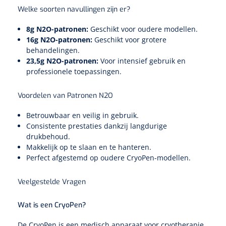
Diverse instrumenten
Bloedstelpende verbanden
Welke soorten navullingen zijn er?
Transferhulpmiddelen
Diversen
Actieve tilliften
Laser
Schorten
Allerlei
Glijzeilen
8g N2O-patronen:
Geschikt voor oudere modellen.
Hechtmateriaal
16g N2O-patronen:
Geschikt voor grotere
Passieve tilliften
Dry Needling
Echografie
Overschoenen
Poliepentang
Hechtdraad
behandelingen.
Draaischijven
Toebehoren Echografie
23,5g N2O-patronen:
Voor intensief gebruik en
Tilbanden
Stemvorken
professionele toepassingen.
Nietmachine en nietjes
Cognitieve en visuele training
Dispensers
Echografen
Cognitieve training
Luchtverfrisser dispensers
Wondspreiders
Voordelen van Patronen N2O
Valpreventie & detectie
Hechtstrips
Virtual reality training
Betrouwbaar en veilig in gebruik.
Labo
Zeep dispensers
Oogmagneten
Zetels & zitkussens
Hechtlijm
Consistente prestaties dankzij langdurige
Glucometers
drukbehoud.
Geriatrische zetels
Interactieve therapie
Papier dispensers
Makkelijk op te slaan en te hanteren.
Reflexhamers
Windels & tubulaire verbanden
Zwangerschapstesten
Perfect afgestemd op oudere CryoPen-modellen.
Handschoenen dispensers
Verbrijzelaars
Zelfklevende windels
Klein oefenmateriaal
Instrumenten reiniging & desinfectie
Veelgestelde Vragen
Urinetesten
Toebehoren
Hand/schouder oefentherapie
Poupinel (hete lucht)
Dauerlastische windels
Huidreiniging & desinfectie
Wat is een CryoPen?
Bloedtesten
Apparaten
Oefengewichten
Zepen & foam
Ultrasoontoestellen
Zinklijm verbanden
De CryoPen is een medisch apparaat voor cryotherapie,