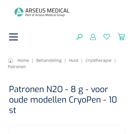
hoofdinhoud
Home
|
Behandeling
|
Huid
|
Cryotherapie
|
Patronen
ADL & Comfortzorg
SLUITEN
Patronen N2O - 8 g - voor
FILTEREN
Behandeling
Algemene comfortzorg
oude modellen CryoPen - 10
Aromatherapie
Beademing
Maagsondes
st
ZOEKRESULTATEN
Beauty care
Chirurgie
Huid
Ventilatie toebehoren
Lichttherapie
Cryotherapie
Neuscanules