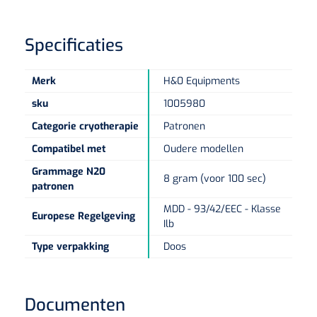
Wearables
Instrumentensets
Specificaties
Software
Steriele velden
Alcoholmeter
Merk
H&0 Equipments
Chronische wondzorgproducten
sku
1005980
Hydrocolloïden
Categorie cryotherapie
Patronen
Compatibel met
Oudere modellen
Zilververbanden
Grammage N20
8 gram (voor 100 sec)
patronen
Schuimverbanden
MDD - 93/42/EEC - Klasse
Europese Regelgeving
Ilb
Hydrogel
Type verpakking
Doos
Paraffine verbanden
Documenten
Siliconen verbanden