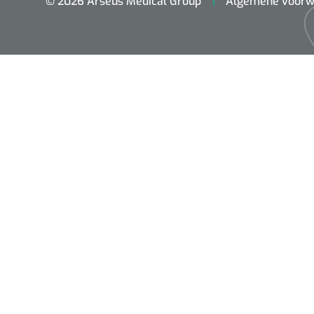
© 2026 Arseus Medical Group
Algemene voorw
ADL & Comfortzorg
Behandeling
Beademing
Chirurgie
Diagnose
EHBO & Reanimatie
Fysiotherapie & Revalidatie
Hygiëne & Desinfectie
Incontinentiezorg
Injectiemateriaal
Infrastructuur