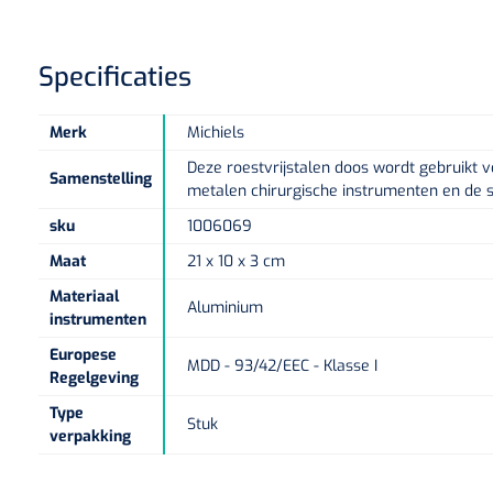
Specificaties
Merk
Michiels
Deze roestvrijstalen doos wordt gebruikt v
Samenstelling
metalen chirurgische instrumenten en de st
sku
1006069
Maat
21 x 10 x 3 cm
Materiaal
Aluminium
instrumenten
Europese
MDD - 93/42/EEC - Klasse I
Regelgeving
Type
Stuk
verpakking