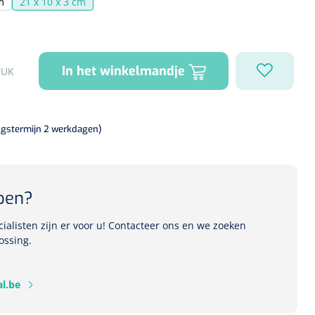
m
21 x 10 x 3 cm
In het winkelmandje
TUK
ngstermijn 2 werkdagen)
pen?
alisten zijn er voor u! Contacteer ons en we zoeken
ossing.
l.be