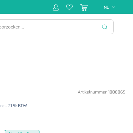
NL
NL
ne &
Incontinentiezorg
Injectiemateriaal
Infrastruc
ectie
SLUITEN
Artikelnummer
1006069
Incl. 21 % BTW