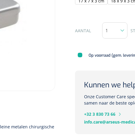
17 x 7 x 3 cm
18 x 9 x 3 c
AANTAL
S
Op voorraad (gem. leveri
Kunnen we hel
Onze Customer Care speci
samen naar de beste opl
+32 3 830 73 66
info.care@arseus-medica
kleine metalen chirurgische