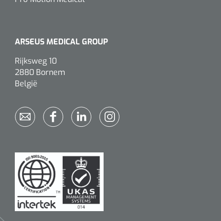
Wearables
Instrumentensets
Software
Steriele velden
ARSEUS MEDICAL GROUP
Alcoholmeter
Rijksweg 10
Chronische wondzorgproducten
2880 Bornem
België
Hydrocolloïden
Zilververbanden
Schuimverbanden
Hydrogel
Paraffine verbanden
Siliconen verbanden