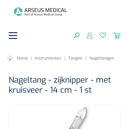
hoofdinhoud
Home
|
Instrumenten
|
Tangen
|
Nageltangen
ADL & Comfortzorg
SLUITEN
Nageltang - zijknipper - met
FILTEREN
Behandeling
Algemene comfortzorg
kruisveer - 14 cm - 1 st
Aromatherapie
Beademing
Maagsondes
ZOEKRESULTATEN
Beauty care
Chirurgie
Huid
Ventilatie toebehoren
Lichttherapie
Cryotherapie
Neuscanules