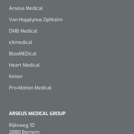
Arseus Medical
Alginaten
Van Hopplynus Ophtalm
Diversen
DMB Medical
Kleeflaag removers
eXmedical
Watten
BlooMEDical
Heart Medical
Verbandhaakjes
Keiser
Nierbekken
Pro-Motion Medical
Wondreinigers
ARSEUS MEDICAL GROUP
Rijksweg 10
2880 Bornem