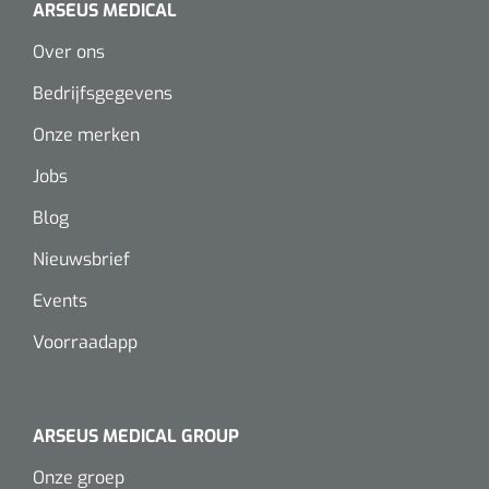
ARSEUS MEDICAL
Wearables
Instrumentensets
Over ons
Software
Steriele velden
Bedrijfsgegevens
Alcoholmeter
Onze merken
Chronische wondzorgproducten
Jobs
Hydrocolloïden
Blog
Zilververbanden
Nieuwsbrief
Events
Schuimverbanden
Voorraadapp
Hydrogel
Paraffine verbanden
ARSEUS MEDICAL GROUP
Siliconen verbanden
Onze groep