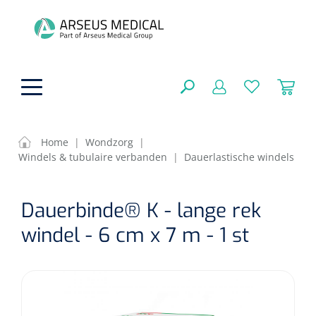
hoofdinhoud
Home
|
Wondzorg
|
Windels & tubulaire verbanden
|
Dauerlastische windels
ADL & Comfortzorg
SLUITEN
Dauerbinde® K - lange rek
FILTEREN
Behandeling
Algemene comfortzorg
windel - 6 cm x 7 m - 1 st
Aromatherapie
Beademing
Maagsondes
ZOEKRESULTATEN
Beauty care
Chirurgie
Huid
Ventilatie toebehoren
Lichttherapie
Cryotherapie
Neuscanules