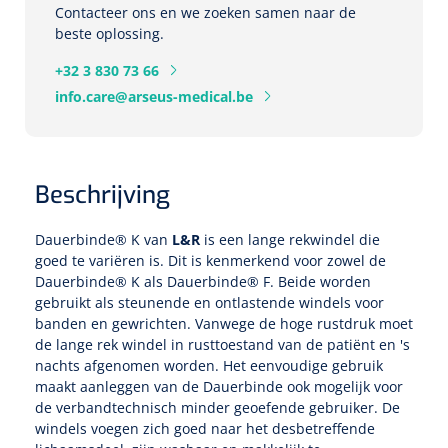
Tampontangen
Vingerspalken
Contacteer ons en we zoeken samen naar de
Verzwaringsdekens
beste oplossing.
Dermatoscopen
Bobath
Urinezakken & urinepotjes
Hoofdkussens
Uterustangen
Infuustherapie
Oppervlaktereiniging & -desinfectie
Enkelspalken
Positioneringsmateriaal
+32 3 830 73 66
Gynecologische lichtbronnen & toebehoren
Infuusstaander
Draagbaar
Glijmiddel
Matrassen & beschermers
info.care@arseus-medical.be
Nageltangen
Papierwaren
Verpleegdekens
Kompressen & verbanden
Lichtbronnen & wanddispensers
Toebehoren
Handdoeken
Urinalen
Bedden
Toebehoren injectiemateriaal
Verwijdertangen voor wondhaken
Vetgaaskompressen
Drinkhulpmiddelen
Zeletten
Loupebrillen
Traction
Beschrijving
Dameshygiëne
Spoelingen
Gaaskompressen
Medisch kabinet
Bistouri
Bekers
Naaldcontainers en toebehoren
Otoscopen
Osteo
Onderzoekstafels
Dauerbinde® K van
L&R
is een lange rekwindel die
Zakdoekjes
Bedpannen & toiletemmers
Bistourimesjes
Oogkompressen
goed te variëren is. Dit is kenmerkend voor zowel de
Koffiebekers
Ontsmettingsalcohol
Dauerbinde® K als
Dauerbinde® F
. Beide worden
Ophtalmoscopen
Kantel
Onderzoekslampen
Toiletpapier
Stitch cutters
Niet inklevende verbanden
gebruikt als steunende en ontlastende windels voor
Opzetstukken voor bekers
banden en gewrichten. Vanwege de hoge rustdruk moet
Naaldknippers
Penlight
Tabouret
Dokterstassen & toebehoren
Werkdoeken
Volledige bistouris
de lange rek windel in rusttoestand van de patiënt en 's
Absorberende verbanden
nachts afgenomen worden. Het eenvoudige gebruik
Badkamerhulpmiddelen
Stuwbanden
Tongspatelhouders
maakt aanleggen van de Dauerbinde ook mogelijk voor
Tabouretten
Servietten
Bistourihouders
Fysiotechniek & hydromassage
Deppers
Toiletverhogers
de verbandtechnisch minder geoefende gebruiker. De
windels voegen zich goed naar het desbetreffende
Alcoswabs
Shockwave
Voorhoofdslampen
Opstapjes
Onderzoekstafelpapier