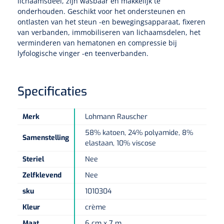
lichaamsdeel, zijn wasbaar en makkelijk te
Non-woven kompressen
Instrumentendozen & verbandtrommels
Doucheramen
onderhouden. Geschikt voor het ondersteunen en
Tecar
Verbandtrommels
Handdoekrollen
ontlasten van het steun -en bewegingsapparaat, fixeren
NKO
Karren & trolleys
Splitkompressen
Wandbeugels
van verbanden, immobiliseren van lichaamsdelen, het
Laryngoscopen
Echografie
Linnenkarren
verminderen van hematonen en compressie bij
Instrumentendozen
Keukenrollen
lyfologische vinger -en teenverbanden.
Douchestoelen
Gipsverbanden & toebehoren
Audiometrie
Ultrageluid & elektrotherapie
Afvalverzamelaars
Cellulosepapier
Jersey kousen
Klemmen
Toiletbeugels
Specificaties
TENS
Transportwagens
Lichaamsmeting
Zinklijmverbanden
Oorlusjes
Persoonlijk beschermingsmateriaal
Diversen badkamerhulpmiddelen
Zelftest apparatuur
Kort-en microgolf
Merk
Lohmann Rauscher
Wondzorgkarren
Mutsen
Polsterwatten
Pincetten
Toiletstoelen
58% katoen, 24% polyamide, 8%
Thermometers
Samenstelling
Hydromassage
Instrumentenwagens
Klompen
elastaan, 10% viscose
Armdraagband
Scharen
Doucherolstoelen
Steriel
Nee
Glucosemeters
Pressotherapie & massage
PC karren
Oordoppen
Loopzolen
Zelfklevend
Nee
Hysterometers
Douchebrancard
Weegschalen
sku
1010304
Thermotherapie
Medicatiekarren
Maskers
Gipsen
Gipszagen & ringzagen
Douchetabouretten
Kleur
crème
Meetlatten
Lymfedrainage
Handschoenen
Tilliften
Maat
6 cm x 7 m