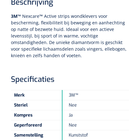
Tampontangen
Beschrijving
Vingerspalken
Verzwaringsdekens
Dermatoscopen
Bobath
Urinezakken & urinepotjes
Hoofdkussens
Uterustangen
3M™
Nexcare™ Active strips wondklevers voor
Infuustherapie
Oppervlaktereiniging & -desinfectie
Enkelspalken
Positioneringsmateriaal
bescherming, flexibiliteit bij beweging en aanhechting
Gynecologische lichtbronnen & toebehoren
Infuusstaander
Draagbaar
Glijmiddel
op natte of bezwete huid. Ideaal voor een actieve
Matrassen & beschermers
Nageltangen
Papierwaren
levensstijl, bij sport of in warme, vochtige
Verpleegdekens
Kompressen & verbanden
Lichtbronnen & wanddispensers
omstandigheden. De unieke diamantvorm is geschikt
Toebehoren
Handdoeken
Urinalen
Bedden
Toebehoren injectiemateriaal
Verwijdertangen voor wondhaken
Vetgaaskompressen
voor specifieke lichaamsdelen zoals vingers, ellebogen,
knieën en zelfs handen of voeten.
Drinkhulpmiddelen
Zeletten
Loupebrillen
Traction
Dameshygiëne
Spoelingen
Gaaskompressen
Medisch kabinet
Bistouri
Bekers
Naaldcontainers en toebehoren
Otoscopen
Osteo
Onderzoekstafels
Zakdoekjes
Bedpannen & toiletemmers
Bistourimesjes
Specificaties
Oogkompressen
Koffiebekers
Ontsmettingsalcohol
Ophtalmoscopen
Kantel
Onderzoekslampen
Toiletpapier
Stitch cutters
Niet inklevende verbanden
Merk
3M™
Opzetstukken voor bekers
Naaldknippers
Penlight
Steriel
Nee
Tabouret
Dokterstassen & toebehoren
Werkdoeken
Volledige bistouris
Absorberende verbanden
Kompres
Ja
Badkamerhulpmiddelen
Stuwbanden
Tongspatelhouders
Tabouretten
Servietten
Bistourihouders
Fysiotechniek & hydromassage
Geperforeerd
Nee
Deppers
Toiletverhogers
Alcoswabs
Shockwave
Samenstelling
Kunststof
Voorhoofdslampen
Opstapjes
Onderzoekstafelpapier