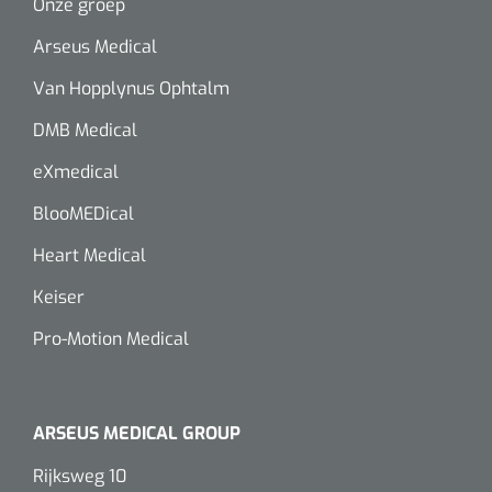
Onze groep
Wearables
Instrumentensets
Arseus Medical
Software
Van Hopplynus Ophtalm
Steriele velden
Alcoholmeter
DMB Medical
Chronische wondzorgproducten
eXmedical
Hydrocolloïden
BlooMEDical
Zilververbanden
Heart Medical
Keiser
Schuimverbanden
Pro-Motion Medical
Hydrogel
Paraffine verbanden
ARSEUS MEDICAL GROUP
Siliconen verbanden
Rijksweg 10