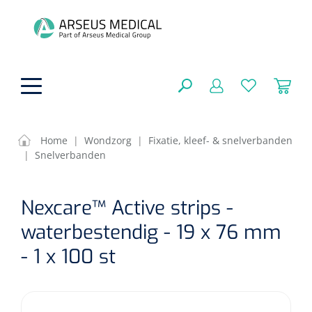
hoofdinhoud
Home
|
Wondzorg
|
Fixatie, kleef- & snelverbanden
|
Snelverbanden
ADL & Comfortzorg
SLUITEN
Nexcare™ Active strips -
FILTEREN
Behandeling
Algemene comfortzorg
waterbestendig - 19 x 76 mm
Aromatherapie
Beademing
Maagsondes
- 1 x 100 st
ZOEKRESULTATEN
Beauty care
Chirurgie
Huid
Ventilatie toebehoren
Lichttherapie
Cryotherapie
Neuscanules