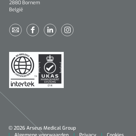
2880 Bornem
Alginaten
België
Diversen
Kleeflaag removers
Watten
Verbandhaakjes
Nierbekken
Wondreinigers
© 2026 Arseus Medical Group
Algemene voorwaarden
Privacy
Cookies