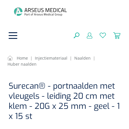
hoofdinhoud
Home
|
Injectiemateriaal
|
Naalden
|
Huber naalden
ADL & Comfortzorg
SLUITEN
Surecan® - portnaalden met
FILTEREN
Behandeling
Algemene comfortzorg
vleugels - leiding 20 cm met
Aromatherapie
Beademing
Maagsondes
klem - 20G x 25 mm - geel - 1
ZOEKRESULTATEN
Beauty care
x 15 st
Chirurgie
Huid
Ventilatie toebehoren
Lichttherapie
Cryotherapie
Neuscanules