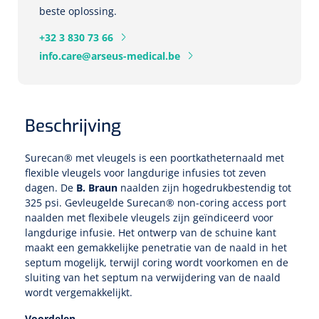
Tampontangen
Vingerspalken
beste oplossing.
Verzwaringsdekens
Dermatoscopen
Bobath
Urinezakken & urinepotjes
Hoofdkussens
Uterustangen
+32 3 830 73 66
Infuustherapie
Oppervlaktereiniging & -desinfectie
Enkelspalken
Positioneringsmateriaal
info.care@arseus-medical.be
Gynecologische lichtbronnen & toebehoren
Infuusstaander
Draagbaar
Glijmiddel
Matrassen & beschermers
Nageltangen
Papierwaren
Verpleegdekens
Kompressen & verbanden
Lichtbronnen & wanddispensers
Toebehoren
Handdoeken
Urinalen
Bedden
Toebehoren injectiemateriaal
Verwijdertangen voor wondhaken
Vetgaaskompressen
Beschrijving
Drinkhulpmiddelen
Zeletten
Loupebrillen
Traction
Dameshygiëne
Spoelingen
Gaaskompressen
Medisch kabinet
Bistouri
Bekers
Surecan® met vleugels is een poortkatheternaald met
Naaldcontainers en toebehoren
Otoscopen
Osteo
Onderzoekstafels
Zakdoekjes
Bedpannen & toiletemmers
flexible vleugels voor langdurige infusies tot zeven
Bistourimesjes
Oogkompressen
Koffiebekers
dagen. De
B. Braun
naalden zijn hogedrukbestendig tot
Ontsmettingsalcohol
325 psi. Gevleugelde Surecan® non-coring access port
Ophtalmoscopen
Kantel
Onderzoekslampen
Toiletpapier
Stitch cutters
Niet inklevende verbanden
naalden met flexibele vleugels zijn geïndiceerd voor
Opzetstukken voor bekers
langdurige infusie. Het ontwerp van de schuine kant
Naaldknippers
Penlight
Tabouret
Dokterstassen & toebehoren
Werkdoeken
Volledige bistouris
maakt een gemakkelijke penetratie van de naald in het
Absorberende verbanden
septum mogelijk, terwijl coring wordt voorkomen en de
Badkamerhulpmiddelen
Stuwbanden
Tongspatelhouders
Tabouretten
sluiting van het septum na verwijdering van de naald
Servietten
Bistourihouders
Fysiotechniek & hydromassage
Deppers
Toiletverhogers
wordt vergemakkelijkt.
Alcoswabs
Shockwave
Voorhoofdslampen
Opstapjes
Onderzoekstafelpapier
Voordelen