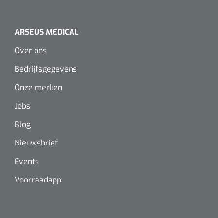
Wearables
Instrumentensets
Software
ARSEUS MEDICAL
Steriele velden
Over ons
Alcoholmeter
Bedrijfsgegevens
Chronische wondzorgproducten
Hydrocolloïden
Onze merken
Jobs
Zilververbanden
Blog
Schuimverbanden
Nieuwsbrief
Hydrogel
Events
Voorraadapp
Paraffine verbanden
Siliconen verbanden