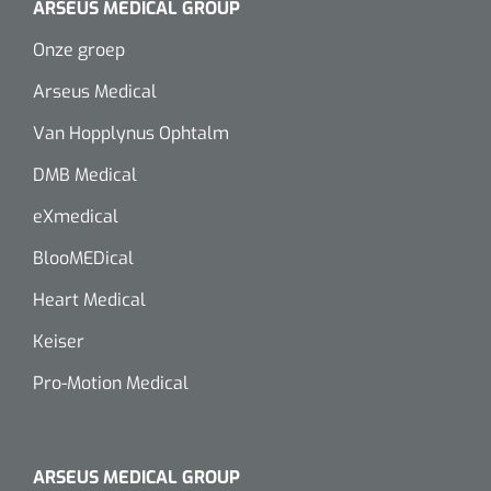
ARSEUS MEDICAL GROUP
Alginaten
Onze groep
Arseus Medical
Diversen
Van Hopplynus Ophtalm
Kleeflaag removers
DMB Medical
Watten
eXmedical
Verbandhaakjes
BlooMEDical
Nierbekken
Heart Medical
Keiser
Wondreinigers
Pro-Motion Medical
ARSEUS MEDICAL GROUP