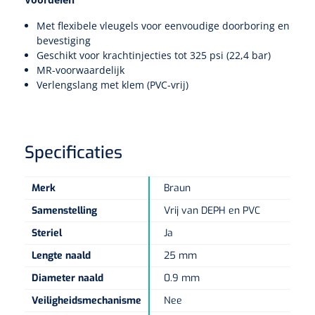
Non-woven kompressen
Instrumentendozen & verbandtrommels
Doucheramen
Tecar
Met flexibele vleugels voor eenvoudige doorboring en
Verbandtrommels
Handdoekrollen
NKO
Karren & trolleys
Splitkompressen
Wandbeugels
bevestiging
Geschikt voor krachtinjecties tot 325 psi (22,4 bar)
Laryngoscopen
Echografie
Linnenkarren
Instrumentendozen
Keukenrollen
MR-voorwaardelijk
Douchestoelen
Gipsverbanden & toebehoren
Verlengslang met klem (PVC-vrij)
Audiometrie
Ultrageluid & elektrotherapie
Afvalverzamelaars
Cellulosepapier
Jersey kousen
Klemmen
Toiletbeugels
TENS
Transportwagens
Lichaamsmeting
Zinklijmverbanden
Oorlusjes
Persoonlijk beschermingsmateriaal
Diversen badkamerhulpmiddelen
Specificaties
Zelftest apparatuur
Kort-en microgolf
Wondzorgkarren
Mutsen
Polsterwatten
Pincetten
Toiletstoelen
Merk
Braun
Thermometers
Hydromassage
Instrumentenwagens
Klompen
Armdraagband
Samenstelling
Vrij van DEPH en PVC
Scharen
Doucherolstoelen
Glucosemeters
Steriel
Ja
Pressotherapie & massage
PC karren
Oordoppen
Loopzolen
Hysterometers
Douchebrancard
Lengte naald
25 mm
Weegschalen
Thermotherapie
Medicatiekarren
Maskers
Diameter naald
0.9 mm
Gipsen
Gipszagen & ringzagen
Douchetabouretten
Meetlatten
Veiligheidsmechanisme
Nee
Lymfedrainage
Handschoenen
Tilliften