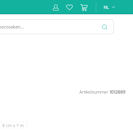
NL
NL
ne &
Incontinentiezorg
Injectiemateriaal
Infrastruc
ectie
SLUITEN
Artikelnummer
1012889
8 cm x 7 m
iet beschikbaar.)
ie is momenteel niet beschikbaar.)
(Deze optie is momenteel niet beschikbaar.)