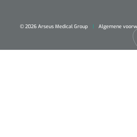
© 2026 Arseus Medical Group
Algemene voorw
ADL & Comfortzorg
Behandeling
Beademing
Chirurgie
Diagnose
EHBO & Reanimatie
Fysiotherapie & Revalidatie
Hygiëne & Desinfectie
Incontinentiezorg