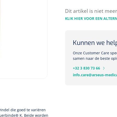
Dit artikel is niet mee
KLIK HIER VOOR EEN ALTER
Kunnen we hel
Onze Customer Care speci
samen naar de beste opl
+32 3 830 73 66
info.care@arseus-medica
indel die goed te variëren
uerbinde® K
. Beide worden