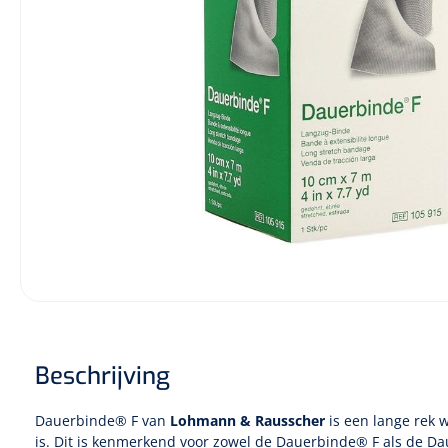
Incontinentiezorg
Injectiemateriaal
Infrastructuur
Instrumenten
Monitoring
Wondzorg
Beschrijving
Dauerbinde® F van
Lohmann & Rausscher
is een lange rek w
is. Dit is kenmerkend voor zowel de Dauerbinde® F als de
Da