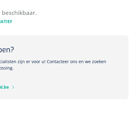
r beschikbaar.
NATIEF
pen?
alisten zijn er voor u! Contacteer ons en we zoeken
ossing.
l.be