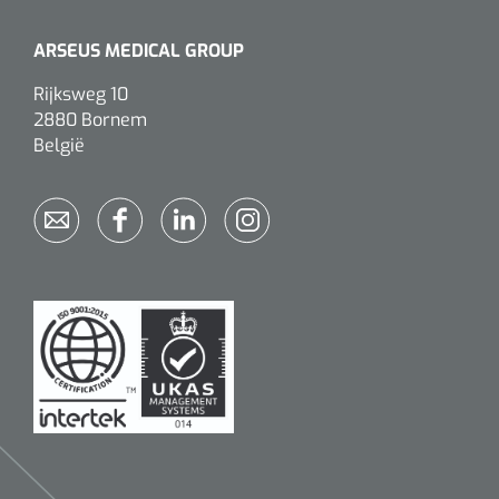
Alginaten
ARSEUS MEDICAL GROUP
Rijksweg 10
Diversen
2880 Bornem
Kleeflaag removers
België
Watten
Verbandhaakjes
Nierbekken
Wondreinigers