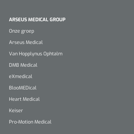
Wearables
Instrumentensets
Software
ARSEUS MEDICAL GROUP
Steriele velden
Onze groep
Alcoholmeter
Arseus Medical
Chronische wondzorgproducten
Hydrocolloïden
Van Hopplynus Ophtalm
DMB Medical
Zilververbanden
eXmedical
Schuimverbanden
BlooMEDical
Hydrogel
Heart Medical
Keiser
Paraffine verbanden
Pro-Motion Medical
Siliconen verbanden