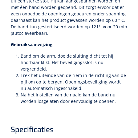
Tampontangen
uit een sterke stof. Hij kan aangespannen worden en
Vingerspalken
Verzwaringsdekens
met één hand worden geopend. Dit zorgt ervoor dat er
Dermatoscopen
Bobath
Urinezakken & urinepotjes
geen onbedoelde openingen gebeuren onder spanning,
Hoofdkussens
Uterustangen
Infuustherapie
Oppervlaktereiniging & -desinfectie
Enkelspalken
daarnaast kan het product gewassen worden op 60 ° C.
Positioneringsmateriaal
Gynecologische lichtbronnen & toebehoren
De band kan gesteriliseerd worden op 121° voor 20 min
Infuusstaander
Draagbaar
Glijmiddel
Matrassen & beschermers
Nageltangen
(autoclaveerbaar).
Papierwaren
Verpleegdekens
Kompressen & verbanden
Lichtbronnen & wanddispensers
Toebehoren
Handdoeken
Urinalen
Gebruiksaanwijzing:
Bedden
Toebehoren injectiemateriaal
Verwijdertangen voor wondhaken
Vetgaaskompressen
Drinkhulpmiddelen
Zeletten
Band om de arm, doe de sluiting dicht tot hij
Loupebrillen
Traction
Dameshygiëne
Spoelingen
Gaaskompressen
hoorbaar klikt. Het beveiligingsslot is nu
Medisch kabinet
Bistouri
Bekers
vergrendeld.
Naaldcontainers en toebehoren
Otoscopen
Osteo
Onderzoekstafels
Zakdoekjes
Bedpannen & toiletemmers
Bistourimesjes
Trek het uiteinde van de riem in de richting van de
Oogkompressen
Koffiebekers
pijl om op te bergen. Openingsbeveiliging wordt
Ontsmettingsalcohol
Ophtalmoscopen
nu automatisch ingeschakeld.
Kantel
Onderzoekslampen
Toiletpapier
Stitch cutters
Niet inklevende verbanden
Na het instellen van de naald kan de band nu
Opzetstukken voor bekers
worden losgelaten door eenvoudig te openen.
Naaldknippers
Penlight
Tabouret
Dokterstassen & toebehoren
Werkdoeken
Volledige bistouris
Absorberende verbanden
Badkamerhulpmiddelen
Stuwbanden
Tongspatelhouders
Tabouretten
Servietten
Bistourihouders
Fysiotechniek & hydromassage
Deppers
Toiletverhogers
Specificaties
Alcoswabs
Shockwave
Voorhoofdslampen
Opstapjes
Onderzoekstafelpapier