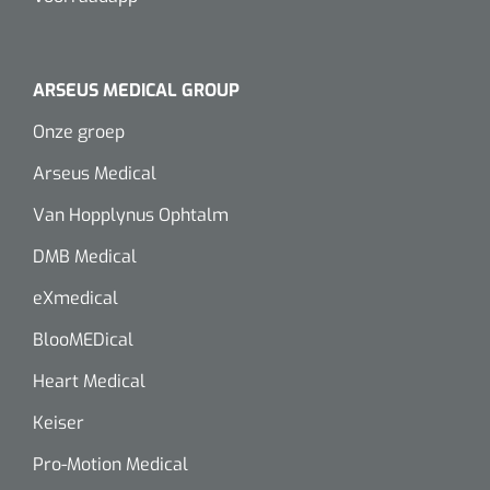
Alginaten
ARSEUS MEDICAL GROUP
Diversen
Onze groep
Kleeflaag removers
Arseus Medical
Watten
Van Hopplynus Ophtalm
Verbandhaakjes
DMB Medical
Nierbekken
eXmedical
BlooMEDical
Wondreinigers
Heart Medical
Keiser
Pro-Motion Medical