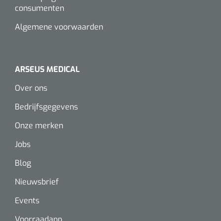
Wearables
consumenten
Instrumentensets
Algemene voorwaarden
Software
Steriele velden
Alcoholmeter
ARSEUS MEDICAL
Chronische wondzorgproducten
Hydrocolloïden
Over ons
Bedrijfsgegevens
Zilververbanden
Onze merken
Schuimverbanden
Jobs
Hydrogel
Blog
Nieuwsbrief
Paraffine verbanden
Events
Siliconen verbanden
Voorraadapp