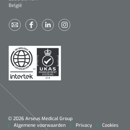
België
Alginaten
Diversen
Kleeflaag removers
Watten
Verbandhaakjes
Nierbekken
Wondreinigers
© 2026 Arseus Medical Group
Algemene voorwaarden
Privacy
Cookies