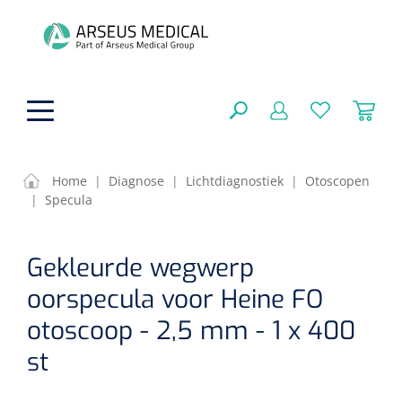
hoofdinhoud
Home
|
Diagnose
|
Lichtdiagnostiek
|
Otoscopen
|
Specula
ADL & Comfortzorg
SLUITEN
Gekleurde wegwerp
FILTEREN
Behandeling
Algemene comfortzorg
oorspecula voor Heine FO
Aromatherapie
Beademing
Maagsondes
otoscoop - 2,5 mm - 1 x 400
ZOEKRESULTATEN
Beauty care
st
Chirurgie
Huid
Ventilatie toebehoren
Lichttherapie
Cryotherapie
Neuscanules