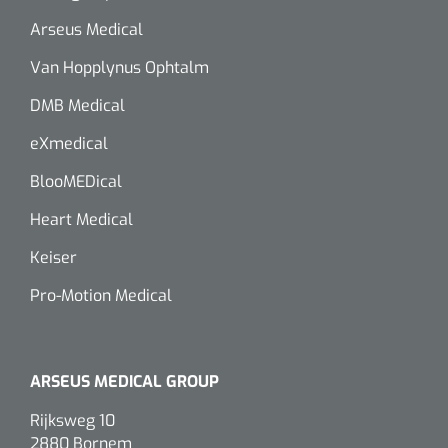
Wearables
Arseus Medical
Instrumentensets
Software
Van Hopplynus Ophtalm
Steriele velden
DMB Medical
Alcoholmeter
eXmedical
Chronische wondzorgproducten
Hydrocolloïden
BlooMEDical
Heart Medical
Zilververbanden
Keiser
Schuimverbanden
Pro-Motion Medical
Hydrogel
Paraffine verbanden
ARSEUS MEDICAL GROUP
Rijksweg 10
Siliconen verbanden
2880 Bornem