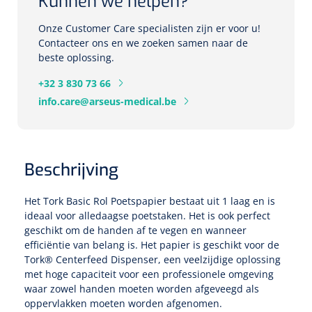
Kunnen we helpen?
Cardiale training
Skincare
Rectalesondes
ICU beademing
Voorgevulde spuiten
Statische systemen
Spuitpompen
Wondzorg
Babyverzorging
Specula
Accessoires monitoring
Neonatale en pediatrische beademing
Stethoscopen
Onze Customer Care specialisten zijn er voor u!
Nelatonsondes
Enterale spuiten
Repose
Reanimatie
Analytische revalidatie
Neusspecula
Contacteer ons en we zoeken samen naar de
Mondhygiëne & gelaat
Ondersteuningsmateriaal
NKO
Fixatie, kleef- & snelverbanden
beste oplossing.
High Frequency ventilatie
Ergometers
Hartmassage
Evaluatie & multifunctionele krachttraining
Scheerschuim,-gel
NL
FR
Dynamische systemen
Vaginale specula
Oorreiniging
Chirurgische kleefpleisters
Verblijfsondes
Naalden
+32 3 830 73 66
Oogbescherming
Conventionele beademing
ECG's
Defibrillatoren
Evenwicht & proprioceptie
Scheermesjes
info.care@arseus-medical.be
Siliconensondes
Injectienaalden
Chirurgische kleefpleisters met kompres
Medicatiebedeling
Curetten & Biopsie punch
Kangaroo Care
Bloeddrukmeters
Monitoren/defibrillatoren
Excentrische training
Kunstgebit reiniger
Toebehoren
Vleugelnaalden
Verdeelbakken &-manden
Herbruikbare curetten
Snelverbanden
Ouderen Comfortzorg
Beschrijving
Zuurstofsaturatiemeters
Beademingsballonnen
Isokinetische training
Wattenstaafjes
Hydrogel gecoate sondes
Pennaalden
Verdeelplateaus
Wegwerp curetten
Tape
Fixatiemateriaal
Het Tork Basic Rol Poetspapier bestaat uit 1 laag en is
Pocket masks
Gebitspotjes
Huber naalden
Lichtdiagnostiek
Toebehoren
Behandeltafels
Biopsie punch
Hulpmiddelen incontinentie
ideaal voor alledaagse poetstaken. Het is ook perfect
Fixatiepleisters
Warmtetherapie
geschikt om de handen af te vegen en wanneer
Colposcopen
2-delige
Toebehoren lavement
Mond op maskerbeademing
Tandenborstels
Medicatiebekertjes & deksels
efficiëntie van belang is. Het papier is geschikt voor de
Katheters
Knop- & Gleufsondes
Diversen
Tork® Centerfeed Dispenser, een veelzijdige oplossing
Spalken
Accessoires lichtdiagnostiek
Meerdelige
Incontinentiebroekjes
IV infuuskatheters
met hoge capaciteit voor een professionele omgeving
Swabs
Gipsspalken
Bedden & toebehoren
waar zowel handen moeten worden afgeveegd als
Tangen
Aangepaste kledij
Anuscopen - proctoscopen
oppervlakken moeten worden afgenomen.
3-delige
Matrasbeschermers
Obturators
Nachtkastjes & bedtafels
Tandpasta