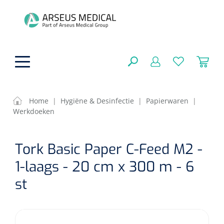
hoofdinhoud
Home
|
Hygiëne & Desinfectie
|
Papierwaren
|
Werkdoeken
ADL & Comfortzorg
SLUITEN
Tork Basic Paper C-Feed M2 -
FILTEREN
Behandeling
Algemene comfortzorg
1-laags - 20 cm x 300 m - 6
Aromatherapie
Beademing
Maagsondes
st
ZOEKRESULTATEN
Beauty care
Chirurgie
Huid
Ventilatie toebehoren
Lichttherapie
Cryotherapie
Neuscanules