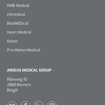
Wearables
DMB Medical
Instrumentensets
Software
eXmedical
Steriele velden
BlooMEDical
Alcoholmeter
Heart Medical
Chronische wondzorgproducten
Keiser
Hydrocolloïden
Pro-Motion Medical
Zilververbanden
Schuimverbanden
ARSEUS MEDICAL GROUP
Hydrogel
Rijksweg 10
2880 Bornem
Paraffine verbanden
België
Siliconen verbanden