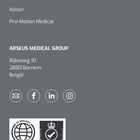
Alginaten
Keiser
Pro-Motion Medical
Diversen
Kleeflaag removers
ARSEUS MEDICAL GROUP
Watten
Rijksweg 10
2880 Bornem
Verbandhaakjes
België
Nierbekken
Wondreinigers