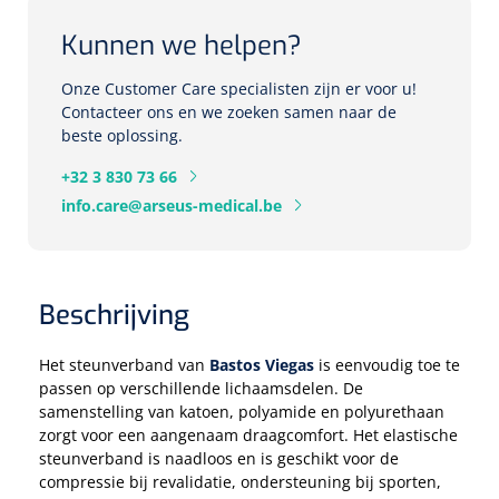
Tampontangen
Vingerspalken
Verzwaringsdekens
Kunnen we helpen?
Dermatoscopen
Bobath
Urinezakken & urinepotjes
Hoofdkussens
Uterustangen
Infuustherapie
Oppervlaktereiniging & -desinfectie
Enkelspalken
Positioneringsmateriaal
Onze Customer Care specialisten zijn er voor u!
Gynecologische lichtbronnen & toebehoren
Infuusstaander
Draagbaar
Glijmiddel
Matrassen & beschermers
Nageltangen
Contacteer ons en we zoeken samen naar de
Papierwaren
Verpleegdekens
Kompressen & verbanden
beste oplossing.
Lichtbronnen & wanddispensers
Toebehoren
Handdoeken
Urinalen
Bedden
Toebehoren injectiemateriaal
Verwijdertangen voor wondhaken
Vetgaaskompressen
+32 3 830 73 66
Drinkhulpmiddelen
Zeletten
info.care@arseus-medical.be
Loupebrillen
Traction
Dameshygiëne
Spoelingen
Gaaskompressen
Medisch kabinet
Bistouri
Bekers
Naaldcontainers en toebehoren
Otoscopen
Osteo
Onderzoekstafels
Zakdoekjes
Bedpannen & toiletemmers
Bistourimesjes
Oogkompressen
Koffiebekers
Beschrijving
Ontsmettingsalcohol
Ophtalmoscopen
Kantel
Onderzoekslampen
Toiletpapier
Stitch cutters
Niet inklevende verbanden
Opzetstukken voor bekers
Het steunverband van
Bastos Viegas
is eenvoudig toe te
Naaldknippers
Penlight
Tabouret
Dokterstassen & toebehoren
Werkdoeken
Volledige bistouris
passen op verschillende lichaamsdelen. De
Absorberende verbanden
samenstelling van katoen, polyamide en polyurethaan
Badkamerhulpmiddelen
Stuwbanden
Tongspatelhouders
Tabouretten
zorgt voor een aangenaam draagcomfort. Het elastische
Servietten
Bistourihouders
Fysiotechniek & hydromassage
Deppers
Toiletverhogers
steunverband is naadloos en is geschikt voor de
Alcoswabs
Shockwave
compressie bij revalidatie, ondersteuning bij sporten,
Voorhoofdslampen
Opstapjes
Onderzoekstafelpapier