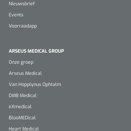
Wearables
Nieuwsbrief
Instrumentensets
Events
Software
Steriele velden
Voorraadapp
Alcoholmeter
Chronische wondzorgproducten
ARSEUS MEDICAL GROUP
Hydrocolloïden
Onze groep
Zilververbanden
Arseus Medical
Schuimverbanden
Van Hopplynus Ophtalm
DMB Medical
Hydrogel
eXmedical
Paraffine verbanden
BlooMEDical
Siliconen verbanden
Heart Medical