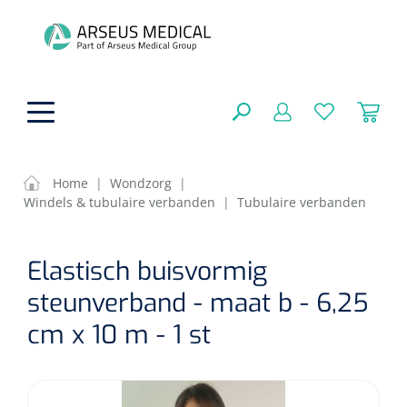
hoofdinhoud
Home
|
Wondzorg
|
Windels & tubulaire verbanden
|
Tubulaire verbanden
ADL & Comfortzorg
SLUITEN
Elastisch buisvormig
FILTEREN
Behandeling
Algemene comfortzorg
steunverband - maat b - 6,25
Aromatherapie
Beademing
Maagsondes
cm x 10 m - 1 st
ZOEKRESULTATEN
Beauty care
Chirurgie
Huid
Ventilatie toebehoren
Lichttherapie
Cryotherapie
Neuscanules