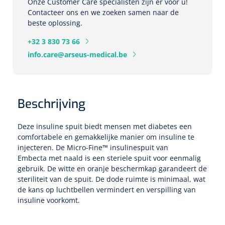
Tampontangen
Onze Customer Care specialisten zijn er voor u!
Vingerspalken
Verzwaringsdekens
Contacteer ons en we zoeken samen naar de
Dermatoscopen
Bobath
Urinezakken & urinepotjes
beste oplossing.
Hoofdkussens
Uterustangen
Infuustherapie
Oppervlaktereiniging & -desinfectie
Enkelspalken
Positioneringsmateriaal
+32 3 830 73 66
Gynecologische lichtbronnen & toebehoren
Infuusstaander
Draagbaar
Glijmiddel
Matrassen & beschermers
Nageltangen
info.care@arseus-medical.be
Papierwaren
Verpleegdekens
Kompressen & verbanden
Lichtbronnen & wanddispensers
Toebehoren
Handdoeken
Urinalen
Bedden
Toebehoren injectiemateriaal
Verwijdertangen voor wondhaken
Vetgaaskompressen
Drinkhulpmiddelen
Zeletten
Loupebrillen
Traction
Dameshygiëne
Spoelingen
Beschrijving
Gaaskompressen
Medisch kabinet
Bistouri
Bekers
Naaldcontainers en toebehoren
Otoscopen
Osteo
Onderzoekstafels
Zakdoekjes
Bedpannen & toiletemmers
Bistourimesjes
Deze insuline spuit biedt mensen met diabetes een
Oogkompressen
Koffiebekers
comfortabele en gemakkelijke manier om insuline te
Ontsmettingsalcohol
Ophtalmoscopen
Kantel
Onderzoekslampen
Toiletpapier
Stitch cutters
injecteren. De Micro-Fine™ insulinespuit van
Niet inklevende verbanden
Opzetstukken voor bekers
Embecta
met naald is een steriele spuit voor eenmalig
Naaldknippers
Penlight
gebruik. De witte en oranje beschermkap garandeert de
Tabouret
Dokterstassen & toebehoren
Werkdoeken
Volledige bistouris
Absorberende verbanden
steriliteit van de spuit. De dode ruimte is minimaal, wat
Badkamerhulpmiddelen
de kans op luchtbellen vermindert en verspilling van
Stuwbanden
Tongspatelhouders
Tabouretten
Servietten
Bistourihouders
insuline voorkomt.
Fysiotechniek & hydromassage
Deppers
Toiletverhogers
Alcoswabs
Shockwave
Voorhoofdslampen
Opstapjes
Onderzoekstafelpapier