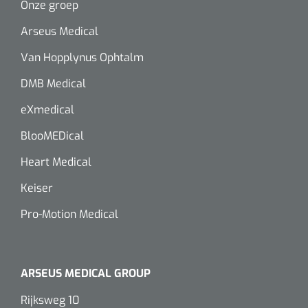
Onze groep
Alginaten
Arseus Medical
Van Hopplynus Ophtalm
Diversen
DMB Medical
Kleeflaag removers
eXmedical
Watten
BlooMEDical
Verbandhaakjes
Heart Medical
Nierbekken
Keiser
Pro-Motion Medical
Wondreinigers
ARSEUS MEDICAL GROUP
Rijksweg 10