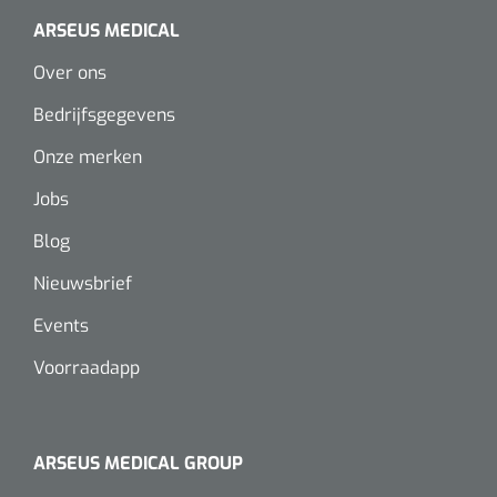
Wearables
ARSEUS MEDICAL
Instrumentensets
Software
Over ons
Steriele velden
Bedrijfsgegevens
Alcoholmeter
Onze merken
Chronische wondzorgproducten
Hydrocolloïden
Jobs
Blog
Zilververbanden
Nieuwsbrief
Schuimverbanden
Events
Hydrogel
Voorraadapp
Paraffine verbanden
ARSEUS MEDICAL GROUP
Siliconen verbanden