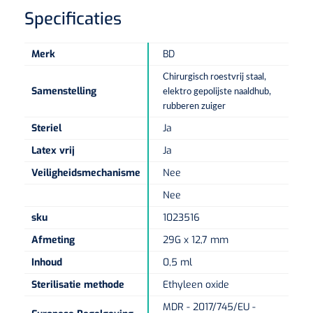
Non-woven kompressen
Instrumentendozen & verbandtrommels
Doucheramen
Specificaties
Tecar
Verbandtrommels
Handdoekrollen
NKO
Karren & trolleys
Splitkompressen
Wandbeugels
Merk
BD
Laryngoscopen
Echografie
Linnenkarren
Instrumentendozen
Keukenrollen
Douchestoelen
Chirurgisch roestvrij staal,
Gipsverbanden & toebehoren
Audiometrie
Samenstelling
Ultrageluid & elektrotherapie
elektro gepolijste naaldhub,
Afvalverzamelaars
Cellulosepapier
Jersey kousen
Klemmen
rubberen zuiger
Toiletbeugels
TENS
Steriel
Ja
Transportwagens
Lichaamsmeting
Zinklijmverbanden
Oorlusjes
Persoonlijk beschermingsmateriaal
Diversen badkamerhulpmiddelen
Latex vrij
Ja
Zelftest apparatuur
Kort-en microgolf
Wondzorgkarren
Mutsen
Polsterwatten
Veiligheidsmechanisme
Nee
Pincetten
Toiletstoelen
Thermometers
Nee
Hydromassage
Instrumentenwagens
Klompen
Armdraagband
Scharen
Doucherolstoelen
sku
1023516
Glucosemeters
Pressotherapie & massage
PC karren
Oordoppen
Afmeting
29G x 12,7 mm
Loopzolen
Hysterometers
Douchebrancard
Weegschalen
Inhoud
0,5 ml
Thermotherapie
Medicatiekarren
Maskers
Gipsen
Gipszagen & ringzagen
Douchetabouretten
Sterilisatie methode
Ethyleen oxide
Meetlatten
Lymfedrainage
Handschoenen
MDR - 2017/745/EU -
Tilliften