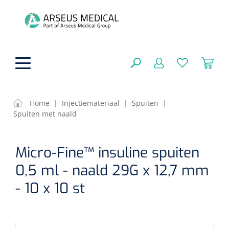
hoofdinhoud
Home
|
Injectiemateriaal
|
Spuiten
|
Spuiten met naald
ADL & Comfortzorg
SLUITEN
Micro-Fine™ insuline spuiten
FILTEREN
Behandeling
Algemene comfortzorg
0,5 ml - naald 29G x 12,7 mm
Aromatherapie
Beademing
Maagsondes
- 10 x 10 st
ZOEKRESULTATEN
Beauty care
Chirurgie
Huid
Ventilatie toebehoren
Lichttherapie
Cryotherapie
Neuscanules