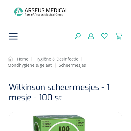
hoofdinhoud
Home
|
Hygiëne & Desinfectie
|
Mondhygiëne & gelaat
|
Scheermesjes
ADL & Comfortzorg
SLUITEN
Wilkinson scheermesjes - 1
FILTEREN
Behandeling
Algemene comfortzorg
mesje - 100 st
Aromatherapie
Beademing
Maagsondes
ZOEKRESULTATEN
Beauty care
Chirurgie
Huid
Ventilatie toebehoren
Lichttherapie
Cryotherapie
Neuscanules