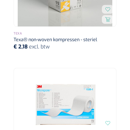
Wearables
Instrumentensets
Software
Steriele velden
Alcoholmeter
TEXA
Texa® non-woven kompressen - steriel
Chronische wondzorgproducten
€ 2,18
excl. btw
Hydrocolloïden
Zilververbanden
Schuimverbanden
Hydrogel
Paraffine verbanden
Siliconen verbanden