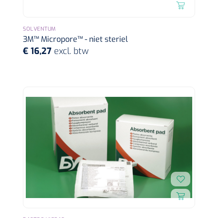
Alginaten
SOLVENTUM
3M™ Micropore™ - niet steriel
Diversen
€ 16,27
excl. btw
Kleeflaag removers
Watten
Verbandhaakjes
Nierbekken
Wondreinigers