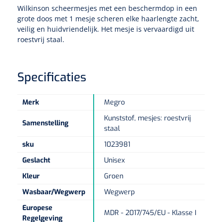
Tampontangen
Vingerspalken
Wilkinson scheermesjes met een beschermdop in een
Verzwaringsdekens
Dermatoscopen
grote doos met 1 mesje scheren elke haarlengte zacht,
Bobath
Urinezakken & urinepotjes
Hoofdkussens
Uterustangen
Infuustherapie
Oppervlaktereiniging & -desinfectie
veilig en huidvriendelijk. Het mesje is vervaardigd uit
Enkelspalken
Positioneringsmateriaal
roestvrij staal.
Gynecologische lichtbronnen & toebehoren
Infuusstaander
Draagbaar
Glijmiddel
Matrassen & beschermers
Nageltangen
Papierwaren
Verpleegdekens
Kompressen & verbanden
Lichtbronnen & wanddispensers
Toebehoren
Handdoeken
Urinalen
Bedden
Toebehoren injectiemateriaal
Specificaties
Verwijdertangen voor wondhaken
Vetgaaskompressen
Drinkhulpmiddelen
Zeletten
Loupebrillen
Traction
Dameshygiëne
Spoelingen
Gaaskompressen
Merk
Megro
Medisch kabinet
Bistouri
Bekers
Naaldcontainers en toebehoren
Otoscopen
Osteo
Kunststof, mesjes: roestvrij
Onderzoekstafels
Zakdoekjes
Bedpannen & toiletemmers
Bistourimesjes
Samenstelling
Oogkompressen
staal
Koffiebekers
Ontsmettingsalcohol
Ophtalmoscopen
Kantel
Onderzoekslampen
Toiletpapier
sku
1023981
Stitch cutters
Niet inklevende verbanden
Opzetstukken voor bekers
Geslacht
Unisex
Naaldknippers
Penlight
Tabouret
Dokterstassen & toebehoren
Werkdoeken
Volledige bistouris
Absorberende verbanden
Kleur
Groen
Badkamerhulpmiddelen
Stuwbanden
Tongspatelhouders
Wasbaar/Wegwerp
Wegwerp
Tabouretten
Servietten
Bistourihouders
Fysiotechniek & hydromassage
Deppers
Toiletverhogers
Europese
MDR - 2017/745/EU - Klasse I
Alcoswabs
Shockwave
Voorhoofdslampen
Opstapjes
Regelgeving
Onderzoekstafelpapier