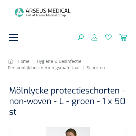
hoofdinhoud
Home
|
Hygiëne & Desinfectie
|
Persoonlijk beschermingsmateriaal
|
Schorten
ADL & Comfortzorg
SLUITEN
Mölnlycke protectieschorten -
FILTEREN
Behandeling
Algemene comfortzorg
non-woven - L - groen - 1 x 50
Aromatherapie
Beademing
Maagsondes
st
ZOEKRESULTATEN
Beauty care
Chirurgie
Huid
Ventilatie toebehoren
Lichttherapie
Cryotherapie
Neuscanules