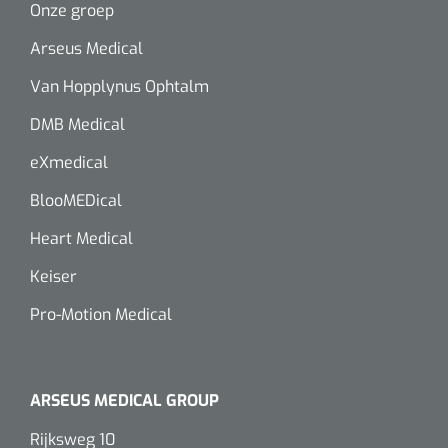
Wearables
Onze groep
Instrumentensets
Arseus Medical
Software
Steriele velden
Van Hopplynus Ophtalm
Alcoholmeter
DMB Medical
Chronische wondzorgproducten
eXmedical
Hydrocolloïden
BlooMEDical
Zilververbanden
Heart Medical
Keiser
Schuimverbanden
Pro-Motion Medical
Hydrogel
Paraffine verbanden
ARSEUS MEDICAL GROUP
Siliconen verbanden
Rijksweg 10