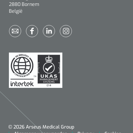
2880 Bornem
Alginaten
België
Diversen
Kleeflaag removers
Watten
Verbandhaakjes
Nierbekken
Wondreinigers
© 2026 Arseus Medical Group