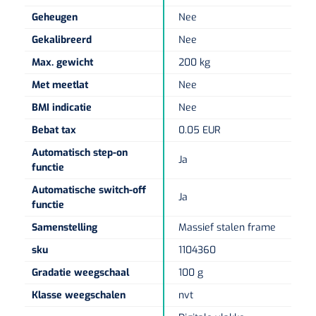
Non-woven kompressen
Instrumentendozen & verbandtrommels
Doucheramen
Geheugen
Nee
Tecar
Verbandtrommels
Handdoekrollen
NKO
Karren & trolleys
Splitkompressen
Gekalibreerd
Nee
Wandbeugels
Laryngoscopen
Echografie
Linnenkarren
Instrumentendozen
Max. gewicht
200 kg
Keukenrollen
Douchestoelen
Gipsverbanden & toebehoren
Met meetlat
Nee
Audiometrie
Ultrageluid & elektrotherapie
Afvalverzamelaars
Cellulosepapier
Jersey kousen
Klemmen
BMI indicatie
Nee
Toiletbeugels
TENS
Transportwagens
Bebat tax
0.05 EUR
Lichaamsmeting
Zinklijmverbanden
Oorlusjes
Persoonlijk beschermingsmateriaal
Diversen badkamerhulpmiddelen
Automatisch step-on
Zelftest apparatuur
Ja
Kort-en microgolf
Wondzorgkarren
Mutsen
functie
Polsterwatten
Pincetten
Toiletstoelen
Automatische switch-off
Thermometers
Ja
Hydromassage
Instrumentenwagens
Klompen
functie
Armdraagband
Scharen
Doucherolstoelen
Samenstelling
Massief stalen frame
Glucosemeters
Pressotherapie & massage
PC karren
Oordoppen
Loopzolen
Hysterometers
sku
1104360
Douchebrancard
Weegschalen
Thermotherapie
Medicatiekarren
Maskers
Gradatie weegschaal
100 g
Gipsen
Gipszagen & ringzagen
Douchetabouretten
Klasse weegschalen
nvt
Meetlatten
Lymfedrainage
Handschoenen
Tilliften