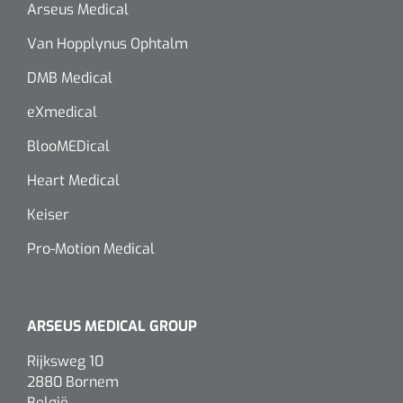
Arseus Medical
Alginaten
Van Hopplynus Ophtalm
DMB Medical
Diversen
Kleeflaag removers
eXmedical
BlooMEDical
Watten
Heart Medical
Verbandhaakjes
Keiser
Nierbekken
Pro-Motion Medical
Wondreinigers
ARSEUS MEDICAL GROUP
Rijksweg 10
2880 Bornem
België