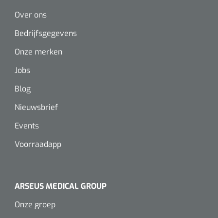
Wearables
Over ons
Instrumentensets
Software
Bedrijfsgegevens
Steriele velden
Onze merken
Alcoholmeter
Jobs
Chronische wondzorgproducten
Hydrocolloïden
Blog
Nieuwsbrief
Zilververbanden
Events
Schuimverbanden
Voorraadapp
Hydrogel
Paraffine verbanden
ARSEUS MEDICAL GROUP
Onze groep
Siliconen verbanden