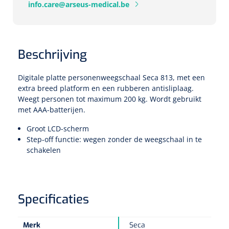
Tampontangen
info.care@arseus-medical.be
Vingerspalken
Verzwaringsdekens
Dermatoscopen
Bobath
Urinezakken & urinepotjes
Hoofdkussens
Uterustangen
Infuustherapie
Oppervlaktereiniging & -desinfectie
Enkelspalken
Positioneringsmateriaal
Gynecologische lichtbronnen & toebehoren
Infuusstaander
Draagbaar
Glijmiddel
Matrassen & beschermers
Nageltangen
Beschrijving
Papierwaren
Verpleegdekens
Kompressen & verbanden
Lichtbronnen & wanddispensers
Toebehoren
Handdoeken
Urinalen
Bedden
Toebehoren injectiemateriaal
Verwijdertangen voor wondhaken
Digitale platte personenweegschaal Seca 813, met een
Vetgaaskompressen
extra breed platform en een rubberen antisliplaag.
Drinkhulpmiddelen
Zeletten
Loupebrillen
Traction
Dameshygiëne
Spoelingen
Weegt personen tot maximum 200 kg. Wordt gebruikt
Gaaskompressen
Medisch kabinet
Bistouri
Bekers
met AAA-batterijen.
Naaldcontainers en toebehoren
Otoscopen
Osteo
Onderzoekstafels
Zakdoekjes
Bedpannen & toiletemmers
Bistourimesjes
Groot LCD-scherm
Oogkompressen
Koffiebekers
Step-off functie: wegen zonder de weegschaal in te
Ontsmettingsalcohol
Ophtalmoscopen
Kantel
Onderzoekslampen
Toiletpapier
Stitch cutters
schakelen
Niet inklevende verbanden
Opzetstukken voor bekers
Naaldknippers
Penlight
Tabouret
Dokterstassen & toebehoren
Werkdoeken
Volledige bistouris
Absorberende verbanden
Badkamerhulpmiddelen
Stuwbanden
Specificaties
Tongspatelhouders
Tabouretten
Servietten
Bistourihouders
Fysiotechniek & hydromassage
Deppers
Toiletverhogers
Alcoswabs
Shockwave
Voorhoofdslampen
Opstapjes
Merk
Seca
Onderzoekstafelpapier