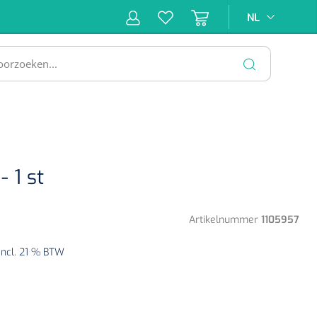
NL
NL
ne &
Incontinentiezorg
Injectiemateriaal
Infrastruc
ectie
SLUITEN
 1 st
Artikelnummer
1105957
Incl. 21 % BTW