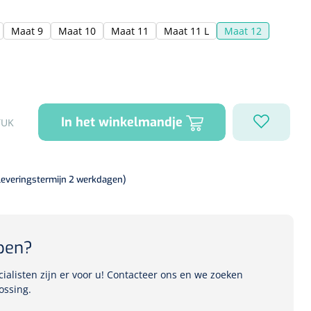
Maat 9
Maat 10
Maat 11
Maat 11 L
Maat 12
In het winkelmandje
TUK
leveringstermijn 2 werkdagen)
pen?
alisten zijn er voor u! Contacteer ons en we zoeken
ossing.