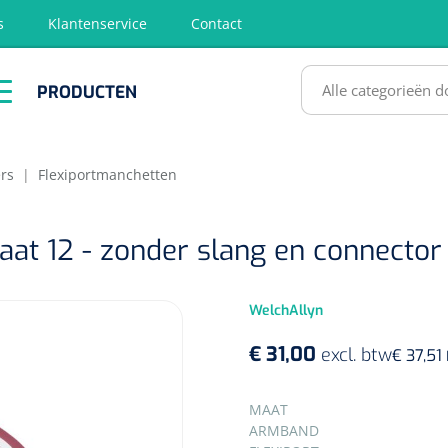
s
Klantenservice
Contact
RODUCTEN
PRODUCTEN
hirurgie
Diagnose
EHBO &
Fysiotherapie
Hygië
Reanimatie
& Revalidatie
Desinf
SULTATEN
rs
|
Flexiportmanchetten
at 12 - zonder slang en connector -
WelchAllyn
€ 31,00
excl. btw
€ 37,51
SELECTEER
MAAT
ARMBAND