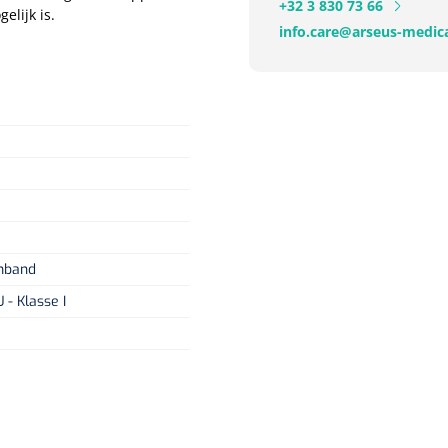
+32 3 830 73 66
lijk is.
info.care@arseus-medica
rmband
- Klasse I