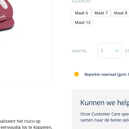
FLEXIPORT
Maat 6
Maat 7
Maat 8
Maat 13
AANTAL
S
Beperkte voorraad (gem. 
Kunnen we hel
Onze Customer Care speci
samen naar de beste opl
aliseert het risico op
 eenvoudig los te koppelen,