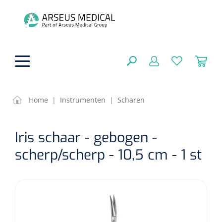
hoofdinhoud
Home
|
Instrumenten
|
Scharen
ADL & Comfortzorg
SLUITEN
Iris schaar - gebogen -
FILTEREN
Behandeling
Algemene comfortzorg
scherp/scherp - 10,5 cm - 1 st
Aromatherapie
Beademing
Maagsondes
ZOEKRESULTATEN
Beauty care
Chirurgie
Huid
Ventilatie toebehoren
Lichttherapie
Cryotherapie
Neuscanules