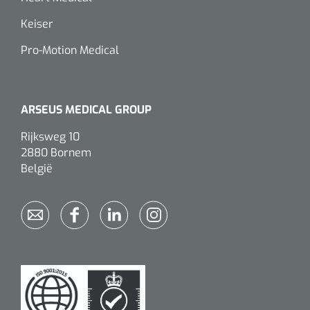
Wearables
Instrumentensets
Keiser
Software
Pro-Motion Medical
Steriele velden
Alcoholmeter
Chronische wondzorgproducten
ARSEUS MEDICAL GROUP
Hydrocolloïden
Rijksweg 10
2880 Bornem
Zilververbanden
België
Schuimverbanden
Hydrogel
Paraffine verbanden
Siliconen verbanden