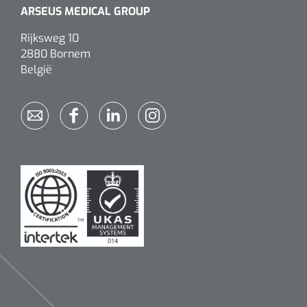
ARSEUS MEDICAL GROUP
Alginaten
Rijksweg 10
2880 Bornem
Diversen
België
Kleeflaag removers
Watten
Verbandhaakjes
Nierbekken
Wondreinigers