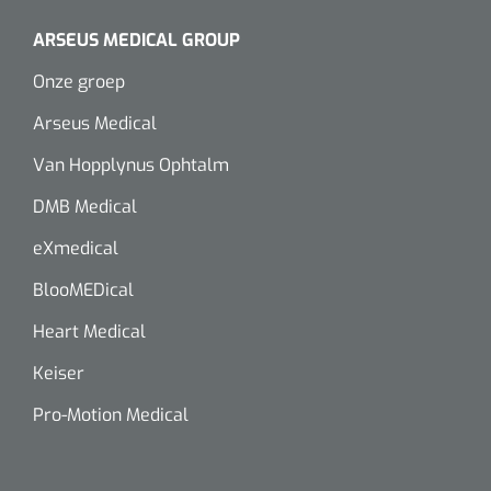
Wearables
Instrumentensets
ARSEUS MEDICAL GROUP
Software
Onze groep
Steriele velden
Alcoholmeter
Arseus Medical
Chronische wondzorgproducten
Van Hopplynus Ophtalm
Hydrocolloïden
DMB Medical
eXmedical
Zilververbanden
BlooMEDical
Schuimverbanden
Heart Medical
Hydrogel
Keiser
Paraffine verbanden
Pro-Motion Medical
Siliconen verbanden