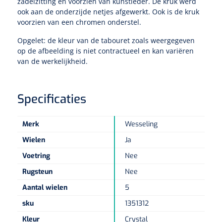
Tampontangen
zadelzitting en voorzien van kunstleder. De kruk werd
Vingerspalken
Verzwaringsdekens
ook aan de onderzijde netjes afgewerkt. Ook is de kruk
Dermatoscopen
Bobath
Urinezakken & urinepotjes
voorzien van een chromen onderstel.
Hoofdkussens
Uterustangen
Infuustherapie
Oppervlaktereiniging & -desinfectie
Enkelspalken
Positioneringsmateriaal
Opgelet: de kleur van de tabouret zoals weergegeven
Gynecologische lichtbronnen & toebehoren
Infuusstaander
Draagbaar
Glijmiddel
Matrassen & beschermers
Nageltangen
op de afbeelding is niet contractueel en kan variëren
Papierwaren
Verpleegdekens
Kompressen & verbanden
van de werkelijkheid.
Lichtbronnen & wanddispensers
Toebehoren
Handdoeken
Urinalen
Bedden
Toebehoren injectiemateriaal
Verwijdertangen voor wondhaken
Vetgaaskompressen
Drinkhulpmiddelen
Zeletten
Loupebrillen
Traction
Dameshygiëne
Spoelingen
Specificaties
Gaaskompressen
Medisch kabinet
Bistouri
Bekers
Naaldcontainers en toebehoren
Otoscopen
Osteo
Onderzoekstafels
Zakdoekjes
Bedpannen & toiletemmers
Bistourimesjes
Merk
Wesseling
Oogkompressen
Koffiebekers
Ontsmettingsalcohol
Wielen
Ja
Ophtalmoscopen
Kantel
Onderzoekslampen
Toiletpapier
Stitch cutters
Niet inklevende verbanden
Opzetstukken voor bekers
Voetring
Nee
Naaldknippers
Penlight
Tabouret
Dokterstassen & toebehoren
Werkdoeken
Volledige bistouris
Rugsteun
Nee
Absorberende verbanden
Badkamerhulpmiddelen
Aantal wielen
5
Stuwbanden
Tongspatelhouders
Tabouretten
Servietten
Bistourihouders
Fysiotechniek & hydromassage
Deppers
Toiletverhogers
sku
1351312
Alcoswabs
Shockwave
Voorhoofdslampen
Opstapjes
Onderzoekstafelpapier
Kleur
Crystal