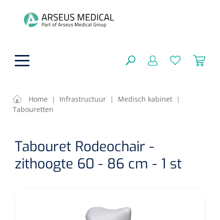
hoofdinhoud
Home
|
Infrastructuur
|
Medisch kabinet
|
Tabouretten
ADL & Comfortzorg
SLUITEN
Tabouret Rodeochair -
FILTEREN
Behandeling
Algemene comfortzorg
zithoogte 60 - 86 cm - 1 st
Aromatherapie
Beademing
Maagsondes
ZOEKRESULTATEN
Beauty care
Chirurgie
Huid
Ventilatie toebehoren
Lichttherapie
Cryotherapie
Neuscanules