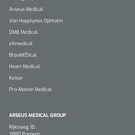
Alginaten
Arseus Medical
Van Hopplynus Ophtalm
Diversen
DMB Medical
Kleeflaag removers
eXmedical
Watten
BlooMEDical
Heart Medical
Verbandhaakjes
Keiser
Nierbekken
Pro-Motion Medical
Wondreinigers
ARSEUS MEDICAL GROUP
Rijksweg 10
2880 Bornem