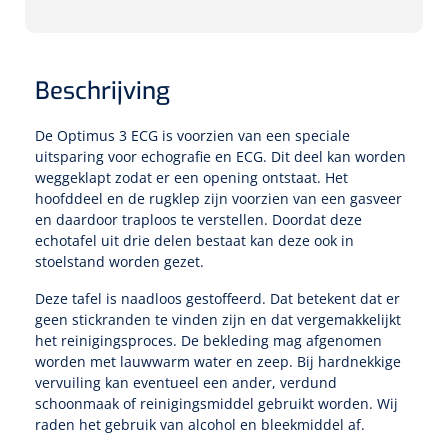
Tampontangen
Vingerspalken
Verzwaringsdekens
Dermatoscopen
Bobath
Urinezakken & urinepotjes
Hoofdkussens
Uterustangen
Infuustherapie
Oppervlaktereiniging & -desinfectie
Enkelspalken
Positioneringsmateriaal
Beschrijving
Gynecologische lichtbronnen & toebehoren
Infuusstaander
Draagbaar
Glijmiddel
Matrassen & beschermers
Nageltangen
Papierwaren
Verpleegdekens
Kompressen & verbanden
Lichtbronnen & wanddispensers
De Optimus 3 ECG is voorzien van een speciale
Toebehoren
Handdoeken
Urinalen
Bedden
Toebehoren injectiemateriaal
Verwijdertangen voor wondhaken
Vetgaaskompressen
uitsparing voor echografie en ECG. Dit deel kan worden
weggeklapt zodat er een opening ontstaat. Het
Drinkhulpmiddelen
Zeletten
Loupebrillen
Traction
Dameshygiëne
Spoelingen
hoofddeel en de rugklep zijn voorzien van een gasveer
Gaaskompressen
Medisch kabinet
Bistouri
Bekers
en daardoor traploos te verstellen. Doordat deze
Naaldcontainers en toebehoren
Otoscopen
Osteo
Onderzoekstafels
echotafel uit drie delen bestaat kan deze ook in
Zakdoekjes
Bedpannen & toiletemmers
Bistourimesjes
Oogkompressen
stoelstand worden gezet.
Koffiebekers
Ontsmettingsalcohol
Ophtalmoscopen
Kantel
Onderzoekslampen
Toiletpapier
Stitch cutters
Deze tafel is naadloos gestoffeerd. Dat betekent dat er
Niet inklevende verbanden
Opzetstukken voor bekers
geen stickranden te vinden zijn en dat vergemakkelijkt
Naaldknippers
Penlight
Tabouret
Dokterstassen & toebehoren
het reinigingsproces. De bekleding mag afgenomen
Werkdoeken
Volledige bistouris
Absorberende verbanden
worden met lauwwarm water en zeep. Bij hardnekkige
Badkamerhulpmiddelen
Stuwbanden
vervuiling kan eventueel een ander, verdund
Tongspatelhouders
Tabouretten
Servietten
Bistourihouders
Fysiotechniek & hydromassage
Deppers
schoonmaak of reinigingsmiddel gebruikt worden. Wij
Toiletverhogers
raden het gebruik van alcohol en bleekmiddel af.
Alcoswabs
Shockwave
Voorhoofdslampen
Opstapjes
Onderzoekstafelpapier