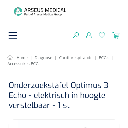
hoofdinhoud
Home
|
Diagnose
|
Cardiorespiratoir
|
ECG's
|
Accessoires ECG
ADL & Comfortzorg
SLUITEN
Onderzoekstafel Optimus 3
FILTEREN
Behandeling
Algemene comfortzorg
Echo - elektrisch in hoogte
Aromatherapie
Beademing
Maagsondes
verstelbaar - 1 st
ZOEKRESULTATEN
Beauty care
Chirurgie
Huid
Ventilatie toebehoren
Lichttherapie
Cryotherapie
Neuscanules