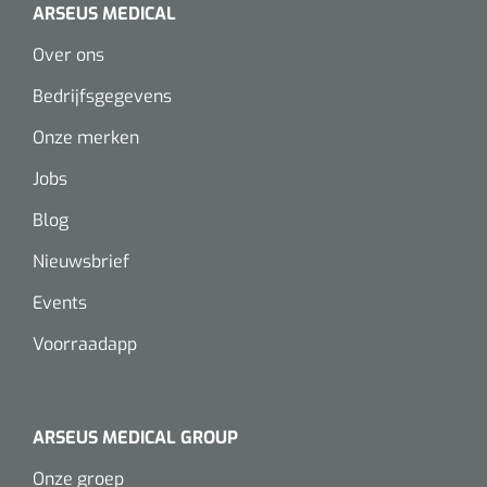
Wearables
ARSEUS MEDICAL
Instrumentensets
Over ons
Software
Steriele velden
Bedrijfsgegevens
Alcoholmeter
Onze merken
Chronische wondzorgproducten
Jobs
Hydrocolloïden
Blog
Zilververbanden
Nieuwsbrief
Schuimverbanden
Events
Voorraadapp
Hydrogel
Paraffine verbanden
ARSEUS MEDICAL GROUP
Siliconen verbanden
Onze groep