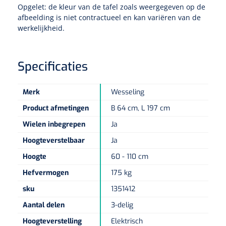
Non-woven kompressen
Instrumentendozen & verbandtrommels
Doucheramen
Opgelet: de kleur van de tafel zoals weergegeven op de
Tecar
afbeelding is niet contractueel en kan variëren van de
Verbandtrommels
Handdoekrollen
NKO
Karren & trolleys
Splitkompressen
werkelijkheid.
Wandbeugels
Laryngoscopen
Echografie
Linnenkarren
Instrumentendozen
Keukenrollen
Douchestoelen
Gipsverbanden & toebehoren
Specificaties
Audiometrie
Ultrageluid & elektrotherapie
Afvalverzamelaars
Cellulosepapier
Jersey kousen
Klemmen
Toiletbeugels
Merk
Wesseling
TENS
Transportwagens
Lichaamsmeting
Zinklijmverbanden
Oorlusjes
Persoonlijk beschermingsmateriaal
Diversen badkamerhulpmiddelen
Product afmetingen
B 64 cm, L 197 cm
Zelftest apparatuur
Kort-en microgolf
Wondzorgkarren
Mutsen
Wielen inbegrepen
Ja
Polsterwatten
Pincetten
Toiletstoelen
Thermometers
Hoogteverstelbaar
Ja
Hydromassage
Instrumentenwagens
Klompen
Armdraagband
Scharen
Doucherolstoelen
Hoogte
60 - 110 cm
Glucosemeters
Pressotherapie & massage
PC karren
Oordoppen
Hefvermogen
175 kg
Loopzolen
Hysterometers
Douchebrancard
Weegschalen
sku
1351412
Thermotherapie
Medicatiekarren
Maskers
Gipsen
Gipszagen & ringzagen
Aantal delen
3-delig
Douchetabouretten
Meetlatten
Lymfedrainage
Handschoenen
Hoogteverstelling
Elektrisch
Tilliften