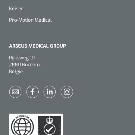
Wearables
Keiser
Instrumentensets
Software
Pro-Motion Medical
Steriele velden
Alcoholmeter
Chronische wondzorgproducten
ARSEUS MEDICAL GROUP
Hydrocolloïden
Rijksweg 10
2880 Bornem
Zilververbanden
België
Schuimverbanden
Hydrogel
Paraffine verbanden
Siliconen verbanden