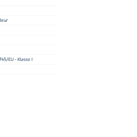
leur
45/EU - Klasse I