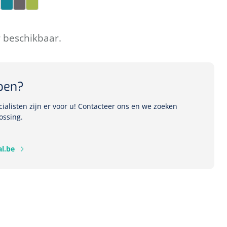
se
aupe
Teal
Titanium
Zest
r beschikbaar.
pen?
alisten zijn er voor u! Contacteer ons en we zoeken
ossing.
l.be