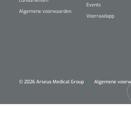
consumenten
Events
Algemene voorwaarden
Voorraadapp
© 2026 Arseus Medical Group
Algemene voorw
ADL & Comfortzorg
Behandeling
Beademing