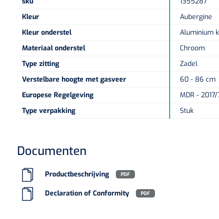
sku
1355287
Kleur
Aubergine
Kleur onderstel
Aluminium k
Materiaal onderstel
Chroom
Type zitting
Zadel
Verstelbare hoogte met gasveer
60 - 86 cm
Europese Regelgeving
MDR - 2017/7
Type verpakking
Stuk
Documenten
Productbeschrijving
PDF
Declaration of Conformity
PDF