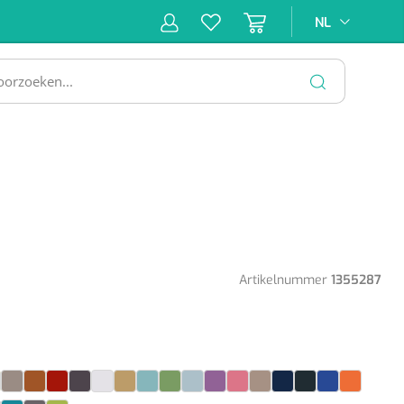
NL
NL
ne &
Incontinentiezorg
Injectiemateriaal
Infrastruc
ectie
SLUITEN
Artikelnummer
1355287
late
itroen
Cocos
Copper
Coral
Coriander
Crystal
Curry
Emerald
Grass
Ice Blue
Lavendel
Lollipop
Lounge
Marine
Nero
Ocean
Oranje