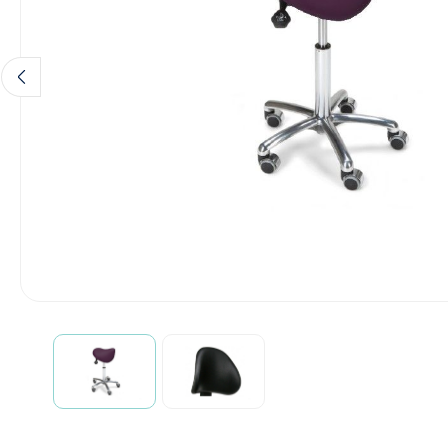
Incontinentiezorg
Injectiemateriaal
Infrastructuur
Instrumenten
Monitoring
Wondzorg