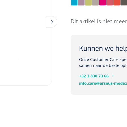
Pagode Blue
Pimpelle
Pomelo
Portobello
Raspberry
Sienna
Sunri
T
Dit artikel is niet mee
Kunnen we hel
Onze Customer Care speci
samen naar de beste opl
+32 3 830 73 66
info.care@arseus-medica