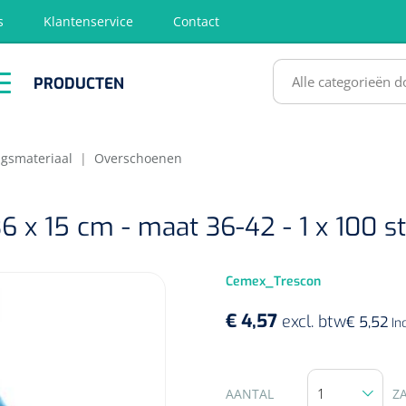
s
Klantenservice
Contact
RODUCTEN
PRODUCTEN
hirurgie
Diagnose
EHBO &
Fysiotherapie
Hygië
Reanimatie
& Revalidatie
Desinf
SULTATEN
ngsmateriaal
|
Overschoenen
6 x 15 cm - maat 36-42 - 1 x 100 st
Cemex_Trescon
€ 4,57
excl. btw
€ 5,52
In
AANTAL
Z