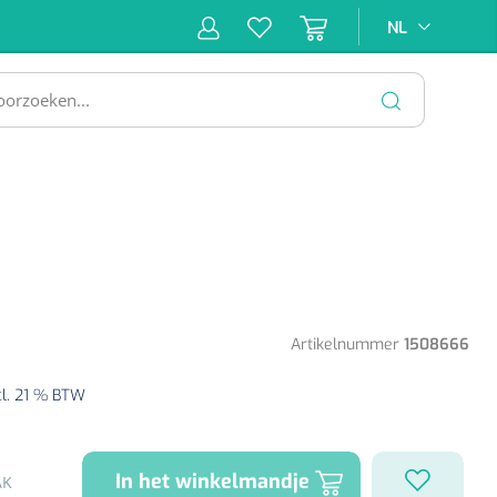
NL
NL
ne &
Incontinentiezorg
Injectiemateriaal
Infrastruc
ectie
SLUITEN
Artikelnummer
1508666
cl. 21 % BTW
In het winkelmandje
AK