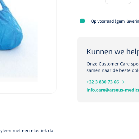
Op voorraad (gem. leveri
Kunnen we hel
Onze Customer Care speci
samen naar de beste opl
+32 3 830 73 66
info.care@arseus-medica
yleen met een elastiek dat