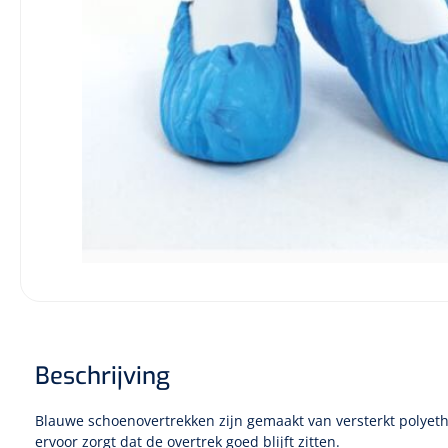
Incontinentiezorg
Injectiemateriaal
Infrastructuur
Instrumenten
Monitoring
Wondzorg
Beschrijving
Blauwe schoenovertrekken zijn gemaakt van versterkt polyeth
ervoor zorgt dat de overtrek goed blijft zitten.