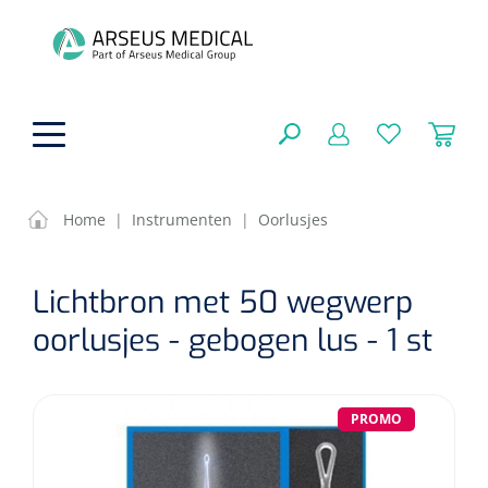
hoofdinhoud
Home
|
Instrumenten
|
Oorlusjes
ADL & Comfortzorg
SLUITEN
Lichtbron met 50 wegwerp
FILTEREN
Behandeling
Algemene comfortzorg
oorlusjes - gebogen lus - 1 st
Aromatherapie
Beademing
Maagsondes
ZOEKRESULTATEN
Beauty care
PROMO
Chirurgie
Huid
Ventilatie toebehoren
Lichttherapie
Cryotherapie
Neuscanules