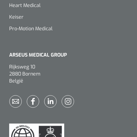
Wearables
Heart Medical
Instrumentensets
Keiser
Software
Steriele velden
Pro-Motion Medical
Alcoholmeter
Chronische wondzorgproducten
Hydrocolloïden
ARSEUS MEDICAL GROUP
Rijksweg 10
Zilververbanden
2880 Bornem
België
Schuimverbanden
Hydrogel
Paraffine verbanden
Siliconen verbanden