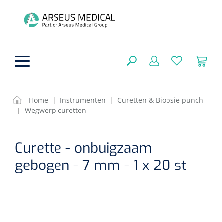
hoofdinhoud
Home
|
Instrumenten
|
Curetten & Biopsie punch
|
Wegwerp curetten
ADL & Comfortzorg
SLUITEN
Curette - onbuigzaam
FILTEREN
Behandeling
Algemene comfortzorg
gebogen - 7 mm - 1 x 20 st
Aromatherapie
Beademing
Maagsondes
ZOEKRESULTATEN
Beauty care
Chirurgie
Huid
Ventilatie toebehoren
Lichttherapie
Cryotherapie
Neuscanules