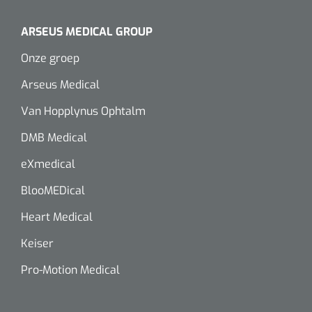
Wearables
Instrumentensets
ARSEUS MEDICAL GROUP
Software
Onze groep
Steriele velden
Alcoholmeter
Arseus Medical
Chronische wondzorgproducten
Van Hopplynus Ophtalm
Hydrocolloïden
DMB Medical
Zilververbanden
eXmedical
BlooMEDical
Schuimverbanden
Heart Medical
Hydrogel
Keiser
Paraffine verbanden
Pro-Motion Medical
Siliconen verbanden