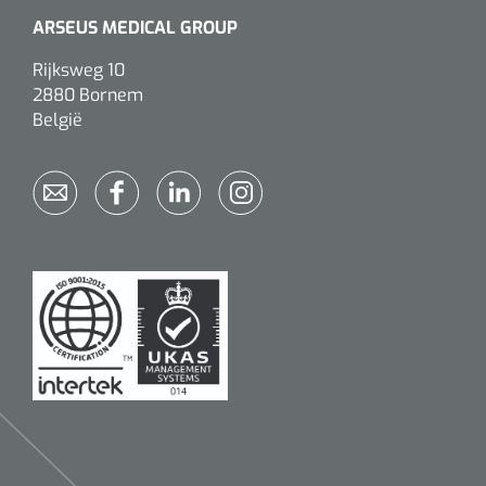
ARSEUS MEDICAL GROUP
Alginaten
Rijksweg 10
2880 Bornem
Diversen
België
Kleeflaag removers
Watten
Verbandhaakjes
Nierbekken
Wondreinigers