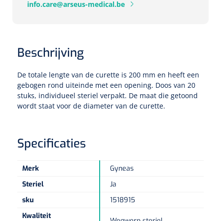
Tampontangen
info.care@arseus-medical.be
Vingerspalken
Verzwaringsdekens
Dermatoscopen
Bobath
Urinezakken & urinepotjes
Hoofdkussens
Uterustangen
Infuustherapie
Oppervlaktereiniging & -desinfectie
Enkelspalken
Positioneringsmateriaal
Gynecologische lichtbronnen & toebehoren
Infuusstaander
Draagbaar
Glijmiddel
Matrassen & beschermers
Nageltangen
Beschrijving
Papierwaren
Verpleegdekens
Kompressen & verbanden
Lichtbronnen & wanddispensers
Toebehoren
Handdoeken
Urinalen
Bedden
Toebehoren injectiemateriaal
Verwijdertangen voor wondhaken
De totale lengte van de curette is 200 mm en heeft een
Vetgaaskompressen
gebogen rond uiteinde met een opening. Doos van 20
Drinkhulpmiddelen
Zeletten
Loupebrillen
Traction
Dameshygiëne
Spoelingen
stuks, individueel steriel verpakt. De maat die getoond
Gaaskompressen
Medisch kabinet
Bistouri
Bekers
wordt staat voor de diameter van de curette.
Naaldcontainers en toebehoren
Otoscopen
Osteo
Onderzoekstafels
Zakdoekjes
Bedpannen & toiletemmers
Bistourimesjes
Oogkompressen
Koffiebekers
Ontsmettingsalcohol
Specificaties
Ophtalmoscopen
Kantel
Onderzoekslampen
Toiletpapier
Stitch cutters
Niet inklevende verbanden
Opzetstukken voor bekers
Naaldknippers
Penlight
Tabouret
Dokterstassen & toebehoren
Werkdoeken
Merk
Gyneas
Volledige bistouris
Absorberende verbanden
Badkamerhulpmiddelen
Steriel
Ja
Stuwbanden
Tongspatelhouders
Tabouretten
Servietten
Bistourihouders
Fysiotechniek & hydromassage
Deppers
Toiletverhogers
sku
1518915
Alcoswabs
Shockwave
Voorhoofdslampen
Kwaliteit
Opstapjes
Onderzoekstafelpapier
Wegwerp steriel