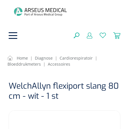
hoofdinhoud
Home
|
Diagnose
|
Cardiorespiratoir
|
Bloeddrukmeters
|
Accessoires
ADL & Comfortzorg
SLUITEN
WelchAllyn flexiport slang 80
FILTEREN
Behandeling
Algemene comfortzorg
cm - wit - 1 st
Aromatherapie
Beademing
Maagsondes
ZOEKRESULTATEN
Beauty care
Chirurgie
Huid
Ventilatie toebehoren
Lichttherapie
Cryotherapie
Neuscanules