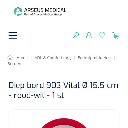
hoofdinhoud
Home
|
ADL & Comfortzorg
|
Eethulpmiddelen
|
Borden
ADL & Comfortzorg
SLUITEN
Diep bord 903 Vital Ø 15.5 cm
FILTEREN
Behandeling
Algemene comfortzorg
- rood-wit - 1 st
Aromatherapie
Beademing
Maagsondes
ZOEKRESULTATEN
Beauty care
Chirurgie
Huid
Ventilatie toebehoren
Lichttherapie
Cryotherapie
Neuscanules