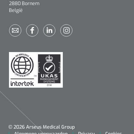
2880 Bornem
Alginaten
België
Diversen
Kleeflaag removers
Watten
Verbandhaakjes
Nierbekken
Wondreinigers
© 2026 Arseus Medical Group
Algemene voorwaarden
Privacy
Cookies