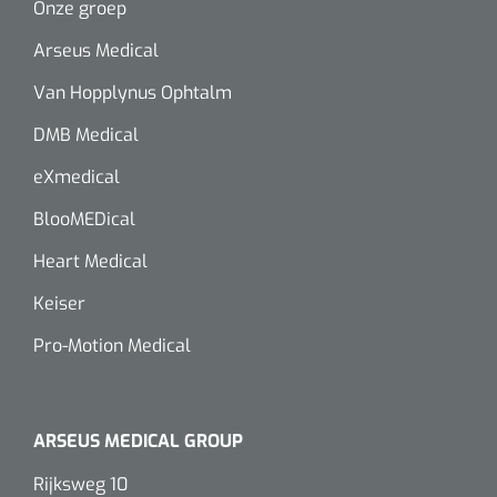
Onze groep
Wearables
Instrumentensets
Arseus Medical
Software
Van Hopplynus Ophtalm
Steriele velden
Alcoholmeter
DMB Medical
Chronische wondzorgproducten
eXmedical
Hydrocolloïden
BlooMEDical
Zilververbanden
Heart Medical
Keiser
Schuimverbanden
Pro-Motion Medical
Hydrogel
Paraffine verbanden
ARSEUS MEDICAL GROUP
Siliconen verbanden
Rijksweg 10