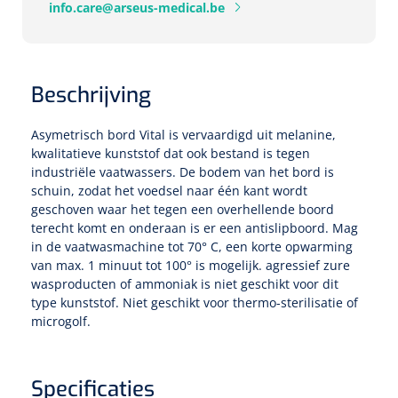
Tampontangen
info.care@arseus-medical.be
Vingerspalken
Verzwaringsdekens
Dermatoscopen
Bobath
Urinezakken & urinepotjes
Hoofdkussens
Uterustangen
Infuustherapie
Oppervlaktereiniging & -desinfectie
Enkelspalken
Positioneringsmateriaal
Gynecologische lichtbronnen & toebehoren
Infuusstaander
Draagbaar
Glijmiddel
Matrassen & beschermers
Nageltangen
Beschrijving
Papierwaren
Verpleegdekens
Kompressen & verbanden
Lichtbronnen & wanddispensers
Toebehoren
Handdoeken
Urinalen
Bedden
Toebehoren injectiemateriaal
Verwijdertangen voor wondhaken
Asymetrisch bord Vital is vervaardigd uit melanine,
Vetgaaskompressen
kwalitatieve kunststof dat ook bestand is tegen
Drinkhulpmiddelen
Zeletten
Loupebrillen
Traction
Dameshygiëne
Spoelingen
industriële vaatwassers. De bodem van het bord is
Gaaskompressen
Medisch kabinet
Bistouri
Bekers
schuin, zodat het voedsel naar één kant wordt
Naaldcontainers en toebehoren
Otoscopen
geschoven waar het tegen een overhellende boord
Osteo
Onderzoekstafels
Zakdoekjes
Bedpannen & toiletemmers
Bistourimesjes
Oogkompressen
terecht komt en onderaan is er een antislipboord. Mag
Koffiebekers
in de vaatwasmachine tot 70° C, een korte opwarming
Ontsmettingsalcohol
Ophtalmoscopen
Kantel
Onderzoekslampen
Toiletpapier
Stitch cutters
van max. 1 minuut tot 100° is mogelijk. agressief zure
Niet inklevende verbanden
Opzetstukken voor bekers
wasproducten of ammoniak is niet geschikt voor dit
Naaldknippers
Penlight
Tabouret
Dokterstassen & toebehoren
type kunststof. Niet geschikt voor thermo-sterilisatie of
Werkdoeken
Volledige bistouris
Absorberende verbanden
microgolf.
Badkamerhulpmiddelen
Stuwbanden
Tongspatelhouders
Tabouretten
Servietten
Bistourihouders
Fysiotechniek & hydromassage
Deppers
Toiletverhogers
Alcoswabs
Shockwave
Specificaties
Voorhoofdslampen
Opstapjes
Onderzoekstafelpapier