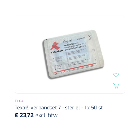
Wearables
Instrumentensets
Software
Steriele velden
Alcoholmeter
Chronische wondzorgproducten
Hydrocolloïden
Zilververbanden
Schuimverbanden
Hydrogel
TEXA
Texa® verbandset 7 - steriel - 1 x 50 st
€ 23,72
excl. btw
Paraffine verbanden
Siliconen verbanden