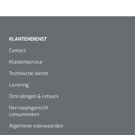
Alginaten
Diversen
Kleeflaag removers
KLANTENDIENST
Contact
Watten
Klantenservice
Verbandhaakjes
Technische dienst
Nierbekken
Levering
Omruilingen & retours
Wondreinigers
Herroepingsrecht
consumenten
Algemene voorwaarden