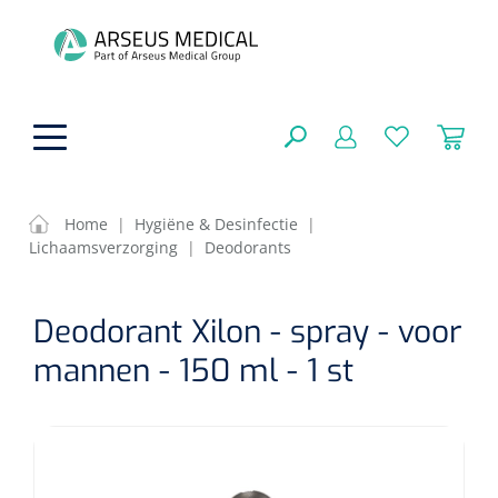
hoofdinhoud
Home
|
Hygiëne & Desinfectie
|
Lichaamsverzorging
|
Deodorants
ADL & Comfortzorg
SLUITEN
Deodorant Xilon - spray - voor
FILTEREN
Behandeling
Algemene comfortzorg
mannen - 150 ml - 1 st
Aromatherapie
Beademing
Maagsondes
ZOEKRESULTATEN
Beauty care
Chirurgie
Huid
Ventilatie toebehoren
Lichttherapie
Cryotherapie
Neuscanules