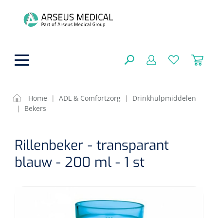
hoofdinhoud
Home
|
ADL & Comfortzorg
|
Drinkhulpmiddelen
|
Bekers
ADL & Comfortzorg
SLUITEN
Rillenbeker - transparant
FILTEREN
Behandeling
Algemene comfortzorg
blauw - 200 ml - 1 st
Aromatherapie
Beademing
Maagsondes
ZOEKRESULTATEN
Beauty care
Chirurgie
Huid
Ventilatie toebehoren
Lichttherapie
Cryotherapie
Neuscanules