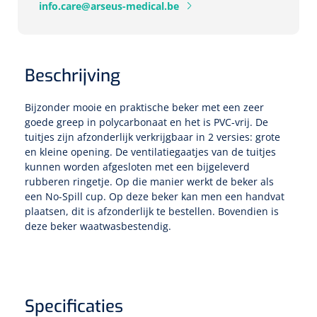
Tampontangen
info.care@arseus-medical.be
Vingerspalken
Verzwaringsdekens
Dermatoscopen
Bobath
Urinezakken & urinepotjes
Hoofdkussens
Uterustangen
Infuustherapie
Oppervlaktereiniging & -desinfectie
Enkelspalken
Positioneringsmateriaal
Gynecologische lichtbronnen & toebehoren
Infuusstaander
Draagbaar
Glijmiddel
Matrassen & beschermers
Nageltangen
Beschrijving
Papierwaren
Verpleegdekens
Kompressen & verbanden
Lichtbronnen & wanddispensers
Toebehoren
Handdoeken
Urinalen
Bedden
Toebehoren injectiemateriaal
Verwijdertangen voor wondhaken
Bijzonder mooie en praktische beker met een zeer
Vetgaaskompressen
goede greep in polycarbonaat en het is PVC-vrij. De
Drinkhulpmiddelen
Zeletten
Loupebrillen
Traction
Dameshygiëne
Spoelingen
tuitjes zijn afzonderlijk verkrijgbaar in 2 versies: grote
Gaaskompressen
Medisch kabinet
Bistouri
Bekers
en kleine opening. De ventilatiegaatjes van de tuitjes
Naaldcontainers en toebehoren
Otoscopen
kunnen worden afgesloten met een bijgeleverd
Osteo
Onderzoekstafels
Zakdoekjes
Bedpannen & toiletemmers
Bistourimesjes
Oogkompressen
rubberen ringetje. Op die manier werkt de beker als
Koffiebekers
een No-Spill cup. Op deze beker kan men een handvat
Ontsmettingsalcohol
Ophtalmoscopen
Kantel
Onderzoekslampen
Toiletpapier
Stitch cutters
plaatsen, dit is afzonderlijk te bestellen. Bovendien is
Niet inklevende verbanden
Opzetstukken voor bekers
deze beker waatwasbestendig.
Naaldknippers
Penlight
Tabouret
Dokterstassen & toebehoren
Werkdoeken
Volledige bistouris
Absorberende verbanden
Badkamerhulpmiddelen
Stuwbanden
Tongspatelhouders
Tabouretten
Servietten
Bistourihouders
Fysiotechniek & hydromassage
Deppers
Toiletverhogers
Specificaties
Alcoswabs
Shockwave
Voorhoofdslampen
Opstapjes
Onderzoekstafelpapier