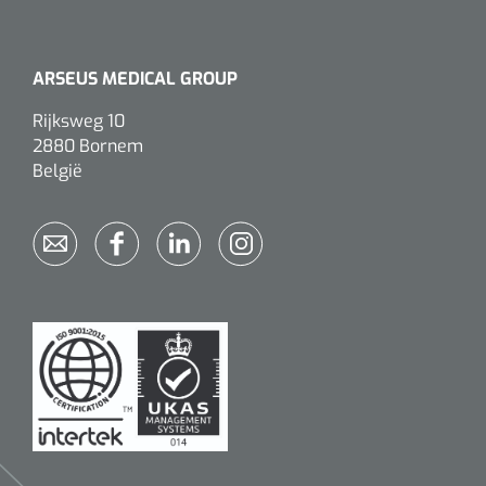
Alginaten
ARSEUS MEDICAL GROUP
Diversen
Rijksweg 10
Kleeflaag removers
2880 Bornem
België
Watten
Verbandhaakjes
Nierbekken
Wondreinigers