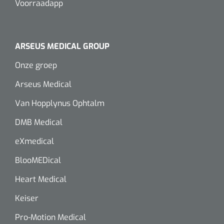
Voorraadapp
Wearables
Instrumentensets
Software
Steriele velden
ARSEUS MEDICAL GROUP
Alcoholmeter
Onze groep
Chronische wondzorgproducten
Arseus Medical
Hydrocolloïden
Van Hopplynus Ophtalm
Zilververbanden
DMB Medical
Schuimverbanden
eXmedical
BlooMEDical
Hydrogel
Heart Medical
Paraffine verbanden
Keiser
Siliconen verbanden
Pro-Motion Medical