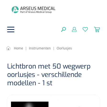
hoofdinhoud
Home
|
Instrumenten
|
Oorlusjes
ADL & Comfortzorg
SLUITEN
Lichtbron met 50 wegwerp
FILTEREN
Behandeling
Algemene comfortzorg
oorlusjes - verschillende
Aromatherapie
modellen - 1 st
Beademing
Maagsondes
ZOEKRESULTATEN
Beauty care
Chirurgie
Huid
Ventilatie toebehoren
Lichttherapie
Cryotherapie
Neuscanules