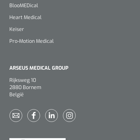
Wearables
BlooMEDical
Instrumentensets
Heart Medical
Software
Steriele velden
Keiser
Alcoholmeter
Pro-Motion Medical
Chronische wondzorgproducten
Hydrocolloïden
ARSEUS MEDICAL GROUP
Zilververbanden
Rijksweg 10
Schuimverbanden
2880 Bornem
België
Hydrogel
Paraffine verbanden
Siliconen verbanden