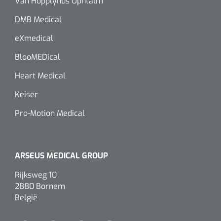
Van Hopplynus Ophtalm
Wearables
Instrumentensets
DMB Medical
Software
eXmedical
Steriele velden
Alcoholmeter
BlooMEDical
Chronische wondzorgproducten
Heart Medical
Hydrocolloïden
Keiser
Zilververbanden
Pro-Motion Medical
Schuimverbanden
ARSEUS MEDICAL GROUP
Hydrogel
Rijksweg 10
Paraffine verbanden
2880 Bornem
België
Siliconen verbanden