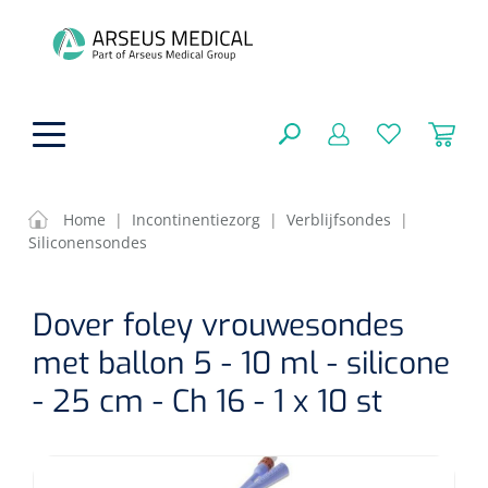
hoofdinhoud
Home
|
Incontinentiezorg
|
Verblijfsondes
|
Siliconensondes
ADL & Comfortzorg
SLUITEN
Dover foley vrouwesondes
FILTEREN
Behandeling
Algemene comfortzorg
met ballon 5 - 10 ml - silicone
Aromatherapie
Beademing
Maagsondes
- 25 cm - Ch 16 - 1 x 10 st
ZOEKRESULTATEN
Beauty care
Chirurgie
Huid
Ventilatie toebehoren
Lichttherapie
Cryotherapie
Neuscanules