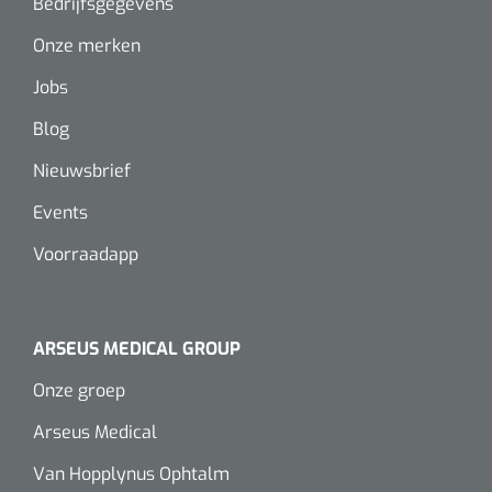
Bedrijfsgegevens
Wearables
Instrumentensets
Onze merken
Software
Jobs
Steriele velden
Alcoholmeter
Blog
Chronische wondzorgproducten
Nieuwsbrief
Hydrocolloïden
Events
Zilververbanden
Voorraadapp
Schuimverbanden
ARSEUS MEDICAL GROUP
Hydrogel
Onze groep
Paraffine verbanden
Arseus Medical
Siliconen verbanden
Van Hopplynus Ophtalm