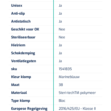
Non-woven kompressen
Instrumentendozen & verbandtrommels
Doucheramen
Unisex
Ja
Tecar
Verbandtrommels
Handdoekrollen
NKO
Karren & trolleys
Splitkompressen
Anti-slip
Ja
Wandbeugels
Laryngoscopen
Echografie
Linnenkarren
Antistatisch
Ja
Instrumentendozen
Keukenrollen
Douchestoelen
Gipsverbanden & toebehoren
Geschikt voor OK
Nee
Audiometrie
Ultrageluid & elektrotherapie
Afvalverzamelaars
Cellulosepapier
Jersey kousen
Klemmen
Steriliseerbaar
Nee
Toiletbeugels
Hielriem
Ja
TENS
Transportwagens
Lichaamsmeting
Zinklijmverbanden
Oorlusjes
Persoonlijk beschermingsmateriaal
Diversen badkamerhulpmiddelen
Schokdemping
Ja
Zelftest apparatuur
Kort-en microgolf
Wondzorgkarren
Mutsen
Ventilatiegaten
Ja
Polsterwatten
Pincetten
Toiletstoelen
Thermometers
sku
1541835
Hydromassage
Instrumentenwagens
Klompen
Armdraagband
Scharen
Doucherolstoelen
Kleur klomp
Marineblauw
Glucosemeters
Pressotherapie & massage
PC karren
Oordoppen
Maat
38
Loopzolen
Hysterometers
Douchebrancard
Weegschalen
Materiaal
Steri-techTM polymeer
Thermotherapie
Medicatiekarren
Maskers
Gipsen
Gipszagen & ringzagen
Type klomp
Bloc
Douchetabouretten
Meetlatten
Lymfedrainage
Handschoenen
Europese Regelgeving
2016/425/EU - Klasse II
Tilliften