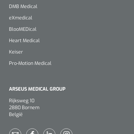
DMB Medical
Alginaten
eXmedical
Diversen
BlooMEDical
Kleeflaag removers
Heart Medical
Watten
Keiser
Pro-Motion Medical
Verbandhaakjes
Nierbekken
ARSEUS MEDICAL GROUP
Wondreinigers
Rijksweg 10
2880 Bornem
België