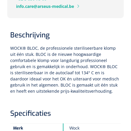
Tampontangen
Vingerspalken
Verzwaringsdekens
info.care@arseus-medical.be
Dermatoscopen
Bobath
Urinezakken & urinepotjes
Hoofdkussens
Uterustangen
Infuustherapie
Oppervlaktereiniging & -desinfectie
Enkelspalken
Positioneringsmateriaal
Gynecologische lichtbronnen & toebehoren
Infuusstaander
Draagbaar
Glijmiddel
Matrassen & beschermers
Nageltangen
Papierwaren
Beschrijving
Verpleegdekens
Kompressen & verbanden
Lichtbronnen & wanddispensers
Toebehoren
Handdoeken
Urinalen
Bedden
Toebehoren injectiemateriaal
Verwijdertangen voor wondhaken
Vetgaaskompressen
WOCK® BLOC, de professionele steriliseerbare klomp
Drinkhulpmiddelen
Zeletten
Loupebrillen
uit één stuk. BLOC is de nieuwe hoogwaardige
Traction
Dameshygiëne
Spoelingen
Gaaskompressen
comfortabele klomp voor langdurig professioneel
Medisch kabinet
Bistouri
Bekers
gebruik en is gemakkelijk in onderhoud. WOCK® BLOC
Naaldcontainers en toebehoren
Otoscopen
Osteo
Onderzoekstafels
Zakdoekjes
Bedpannen & toiletemmers
Bistourimesjes
is steriliseerbaar in de autoclaaf tot 134° C en is
Oogkompressen
Koffiebekers
daardoor ideaal voor het OK én uiteraard voor medisch
Ontsmettingsalcohol
Ophtalmoscopen
Kantel
Onderzoekslampen
gebruik in het algemeen. BLOC is gemaakt uit één stuk
Toiletpapier
Stitch cutters
Niet inklevende verbanden
en heeft een uitstekende prijs-kwaliteitsverhouding.
Opzetstukken voor bekers
Naaldknippers
Penlight
Tabouret
Dokterstassen & toebehoren
Werkdoeken
Volledige bistouris
Absorberende verbanden
Badkamerhulpmiddelen
Stuwbanden
Specificaties
Tongspatelhouders
Tabouretten
Servietten
Bistourihouders
Fysiotechniek & hydromassage
Deppers
Toiletverhogers
Alcoswabs
Shockwave
Voorhoofdslampen
Merk
Wock
Opstapjes
Onderzoekstafelpapier