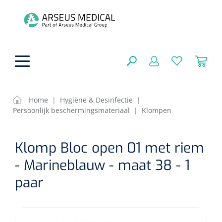
hoofdinhoud
Home
|
Hygiëne & Desinfectie
|
Persoonlijk beschermingsmateriaal
|
Klompen
ADL & Comfortzorg
SLUITEN
Klomp Bloc open 01 met riem
FILTEREN
Behandeling
Algemene comfortzorg
- Marineblauw - maat 38 - 1
Aromatherapie
Beademing
Maagsondes
paar
ZOEKRESULTATEN
Beauty care
Chirurgie
Huid
Ventilatie toebehoren
Lichttherapie
Cryotherapie
Neuscanules