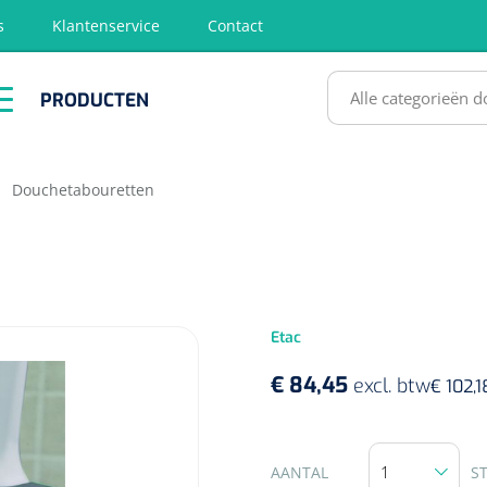
s
Klantenservice
Contact
RODUCTEN
PRODUCTEN
hirurgie
Diagnose
EHBO &
Fysiotherapie
Hygië
Reanimatie
& Revalidatie
Desinf
SULTATEN
|
Douchetabouretten
Etac
€ 84,45
excl. btw
€ 102,1
AANTAL
S