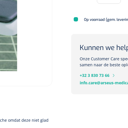
Op voorraad (gem. leveri
Kunnen we hel
Onze Customer Care speci
samen naar de beste opl
+32 3 830 73 66
info.care@arseus-medica
uche omdat deze niet glad