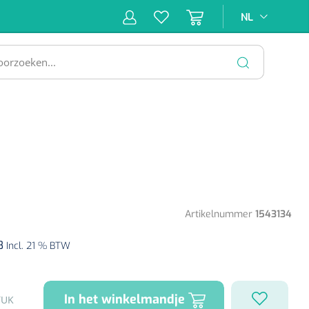
NL
NL
ne &
Incontinentiezorg
Injectiemateriaal
Infrastruc
ectie
SLUITEN
Artikelnummer
1543134
8
Incl. 21 % BTW
In het winkelmandje
TUK