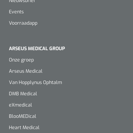
Nieuwsbrief
Wearables
Instrumentensets
Events
Software
Voorraadapp
Steriele velden
Alcoholmeter
Chronische wondzorgproducten
ARSEUS MEDICAL GROUP
Hydrocolloïden
Onze groep
Zilververbanden
Arseus Medical
Schuimverbanden
Van Hopplynus Ophtalm
DMB Medical
Hydrogel
eXmedical
Paraffine verbanden
BlooMEDical
Siliconen verbanden
Heart Medical