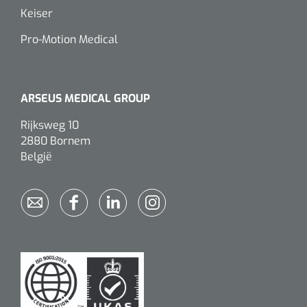
Keiser
Alginaten
Pro-Motion Medical
Diversen
Kleeflaag removers
ARSEUS MEDICAL GROUP
Watten
Rijksweg 10
2880 Bornem
Verbandhaakjes
België
Nierbekken
Wondreinigers