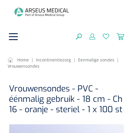
hoofdinhoud
Home
|
Incontinentiezorg
|
Eenmalige sondes
|
Vrouwensondes
ADL & Comfortzorg
SLUITEN
Vrouwensondes - PVC -
FILTEREN
Behandeling
Algemene comfortzorg
éénmalig gebruik - 18 cm - Ch
Aromatherapie
Beademing
Maagsondes
16 - oranje - steriel - 1 x 100 st
ZOEKRESULTATEN
Beauty care
Chirurgie
Huid
Ventilatie toebehoren
Lichttherapie
Cryotherapie
Neuscanules