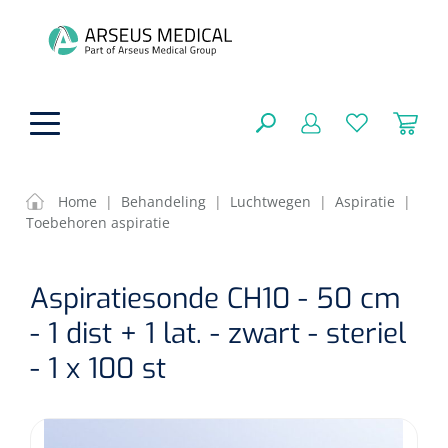
hoofdinhoud
Home
|
Behandeling
|
Luchtwegen
|
Aspiratie
|
Toebehoren aspiratie
ADL & Comfortzorg
SLUITEN
Aspiratiesonde CH10 - 50 cm
FILTEREN
Behandeling
Algemene comfortzorg
- 1 dist + 1 lat. - zwart - steriel
Aromatherapie
Beademing
Maagsondes
- 1 x 100 st
ZOEKRESULTATEN
Beauty care
Chirurgie
Huid
Ventilatie toebehoren
Lichttherapie
Cryotherapie
Neuscanules