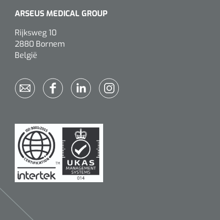
ARSEUS MEDICAL GROUP
Alginaten
Rijksweg 10
2880 Bornem
Diversen
België
Kleeflaag removers
Watten
Verbandhaakjes
Nierbekken
Wondreinigers