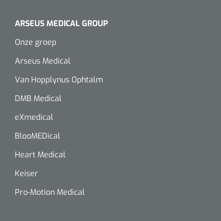
Wearables
Instrumentensets
ARSEUS MEDICAL GROUP
Software
Steriele velden
Onze groep
Alcoholmeter
Arseus Medical
Chronische wondzorgproducten
Van Hopplynus Ophtalm
Hydrocolloïden
DMB Medical
Zilververbanden
eXmedical
BlooMEDical
Schuimverbanden
Heart Medical
Hydrogel
Keiser
Paraffine verbanden
Pro-Motion Medical
Siliconen verbanden