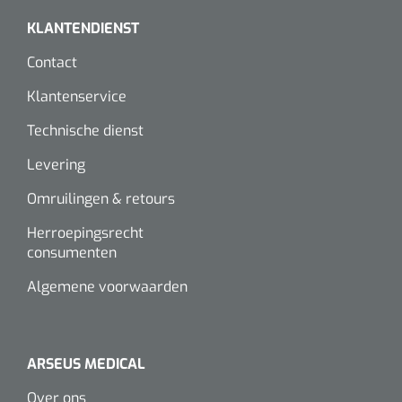
Wearables
KLANTENDIENST
Instrumentensets
Software
Contact
Steriele velden
Klantenservice
Alcoholmeter
Chronische wondzorgproducten
Technische dienst
Hydrocolloïden
Levering
Omruilingen & retours
Zilververbanden
Herroepingsrecht
Schuimverbanden
consumenten
Algemene voorwaarden
Hydrogel
Paraffine verbanden
ARSEUS MEDICAL
Siliconen verbanden
Over ons