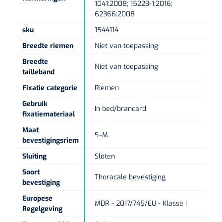
Non-woven kompressen
Instrumentendozen & verbandtrommels
Doucheramen
1041:2008; 15223-1:2016;
62366:2008
Tecar
Verbandtrommels
Handdoekrollen
NKO
Karren & trolleys
Splitkompressen
Wandbeugels
sku
1544114
Laryngoscopen
Echografie
Linnenkarren
Instrumentendozen
Breedte riemen
Niet van toepassing
Keukenrollen
Douchestoelen
Gipsverbanden & toebehoren
Breedte
Audiometrie
Ultrageluid & elektrotherapie
Afvalverzamelaars
Niet van toepassing
Cellulosepapier
tailleband
Jersey kousen
Klemmen
Toiletbeugels
Fixatie categorie
Riemen
TENS
Transportwagens
Lichaamsmeting
Zinklijmverbanden
Oorlusjes
Persoonlijk beschermingsmateriaal
Diversen badkamerhulpmiddelen
Gebruik
In bed/brancard
Zelftest apparatuur
fixatiemateriaal
Kort-en microgolf
Wondzorgkarren
Mutsen
Polsterwatten
Pincetten
Toiletstoelen
Maat
S–M
Thermometers
Hydromassage
bevestigingsriem
Instrumentenwagens
Klompen
Armdraagband
Scharen
Doucherolstoelen
Sluiting
Sloten
Glucosemeters
Pressotherapie & massage
PC karren
Oordoppen
Loopzolen
Soort
Hysterometers
Douchebrancard
Thoracale bevestiging
bevestiging
Weegschalen
Thermotherapie
Medicatiekarren
Maskers
Gipsen
Europese
Gipszagen & ringzagen
Douchetabouretten
MDR - 2017/745/EU - Klasse I
Regelgeving
Meetlatten
Lymfedrainage
Handschoenen
Tilliften