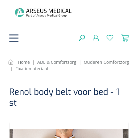
hoofdinhoud
Home
|
ADL & Comfortzorg
|
Ouderen Comfortzorg
|
Fixatiemateriaal
ADL & Comfortzorg
SLUITEN
Renol body belt voor bed - 1
FILTEREN
Behandeling
Algemene comfortzorg
st
Aromatherapie
Beademing
Maagsondes
ZOEKRESULTATEN
Beauty care
Chirurgie
Huid
Ventilatie toebehoren
Lichttherapie
Cryotherapie
Neuscanules