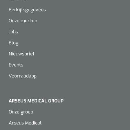
Alginaten
Bedrijfsgegevens
Onze merken
Diversen
Jobs
Kleeflaag removers
Blog
Watten
Nieuwsbrief
Verbandhaakjes
Events
Voorraadapp
Nierbekken
Wondreinigers
ARSEUS MEDICAL GROUP
Onze groep
Arseus Medical