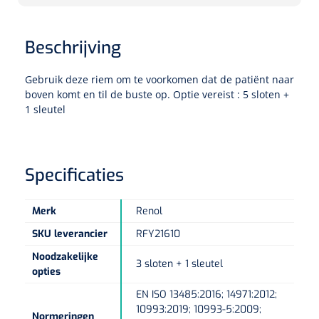
Tampontangen
Vingerspalken
Verzwaringsdekens
Dermatoscopen
Bobath
Urinezakken & urinepotjes
Hoofdkussens
Uterustangen
Infuustherapie
Oppervlaktereiniging & -desinfectie
Enkelspalken
Beschrijving
Positioneringsmateriaal
Gynecologische lichtbronnen & toebehoren
Infuusstaander
Draagbaar
Glijmiddel
Matrassen & beschermers
Nageltangen
Papierwaren
Gebruik deze riem om te voorkomen dat de patiënt naar
Verpleegdekens
Kompressen & verbanden
boven komt en til de buste op. Optie vereist : 5 sloten +
Lichtbronnen & wanddispensers
Toebehoren
Handdoeken
Urinalen
Bedden
Toebehoren injectiemateriaal
Verwijdertangen voor wondhaken
Vetgaaskompressen
1 sleutel
Drinkhulpmiddelen
Zeletten
Loupebrillen
Traction
Dameshygiëne
Spoelingen
Gaaskompressen
Medisch kabinet
Bistouri
Bekers
Naaldcontainers en toebehoren
Otoscopen
Osteo
Onderzoekstafels
Specificaties
Zakdoekjes
Bedpannen & toiletemmers
Bistourimesjes
Oogkompressen
Koffiebekers
Ontsmettingsalcohol
Ophtalmoscopen
Kantel
Onderzoekslampen
Toiletpapier
Stitch cutters
Merk
Renol
Niet inklevende verbanden
Opzetstukken voor bekers
SKU leverancier
RFY21610
Naaldknippers
Penlight
Tabouret
Dokterstassen & toebehoren
Werkdoeken
Volledige bistouris
Absorberende verbanden
Noodzakelijke
3 sloten + 1 sleutel
Badkamerhulpmiddelen
Stuwbanden
opties
Tongspatelhouders
Tabouretten
Servietten
Bistourihouders
Fysiotechniek & hydromassage
Deppers
Toiletverhogers
EN ISO 13485:2016; 14971:2012;
Alcoswabs
Shockwave
10993:2019; 10993-5:2009;
Voorhoofdslampen
Opstapjes
Onderzoekstafelpapier
Normeringen