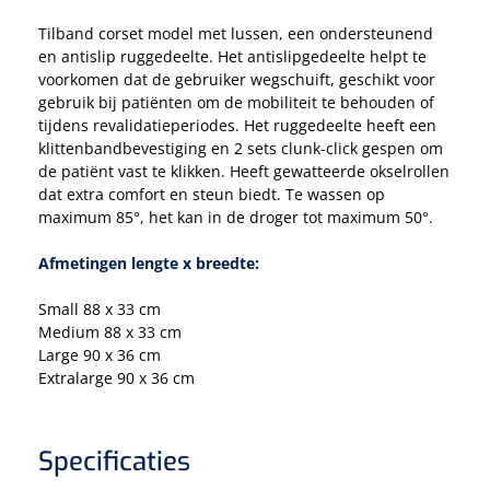
Tampontangen
Vingerspalken
Verzwaringsdekens
Tilband corset model met lussen, een ondersteunend
Dermatoscopen
Bobath
Urinezakken & urinepotjes
Hoofdkussens
Uterustangen
en antislip ruggedeelte. Het antislipgedeelte helpt te
Infuustherapie
Oppervlaktereiniging & -desinfectie
Enkelspalken
Positioneringsmateriaal
voorkomen dat de gebruiker wegschuift, geschikt voor
Gynecologische lichtbronnen & toebehoren
Infuusstaander
Draagbaar
Glijmiddel
gebruik bij patiënten om de mobiliteit te behouden of
Matrassen & beschermers
Nageltangen
Papierwaren
tijdens revalidatieperiodes. Het ruggedeelte heeft een
Verpleegdekens
Kompressen & verbanden
Lichtbronnen & wanddispensers
klittenbandbevestiging en 2 sets clunk-click gespen om
Toebehoren
Handdoeken
Urinalen
Bedden
Toebehoren injectiemateriaal
Verwijdertangen voor wondhaken
Vetgaaskompressen
de patiënt vast te klikken. Heeft gewatteerde okselrollen
dat extra comfort en steun biedt. Te wassen op
Drinkhulpmiddelen
Zeletten
Loupebrillen
Traction
Dameshygiëne
Spoelingen
maximum 85°, het kan in de droger tot maximum 50°.
Gaaskompressen
Medisch kabinet
Bistouri
Bekers
Naaldcontainers en toebehoren
Otoscopen
Osteo
Onderzoekstafels
Afmetingen lengte x breedte:
Zakdoekjes
Bedpannen & toiletemmers
Bistourimesjes
Oogkompressen
Koffiebekers
Ontsmettingsalcohol
Small 88 x 33 cm
Ophtalmoscopen
Kantel
Onderzoekslampen
Toiletpapier
Stitch cutters
Niet inklevende verbanden
Medium 88 x 33 cm
Opzetstukken voor bekers
Large 90 x 36 cm
Naaldknippers
Penlight
Tabouret
Dokterstassen & toebehoren
Werkdoeken
Volledige bistouris
Extralarge 90 x 36 cm
Absorberende verbanden
Badkamerhulpmiddelen
Stuwbanden
Tongspatelhouders
Tabouretten
Servietten
Bistourihouders
Fysiotechniek & hydromassage
Deppers
Toiletverhogers
Specificaties
Alcoswabs
Shockwave
Voorhoofdslampen
Opstapjes
Onderzoekstafelpapier