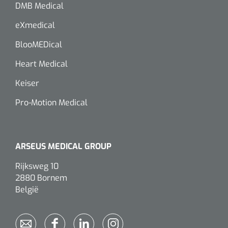
DMB Medical
Alginaten
eXmedical
BlooMEDical
Diversen
Kleeflaag removers
Heart Medical
Keiser
Watten
Pro-Motion Medical
Verbandhaakjes
Nierbekken
ARSEUS MEDICAL GROUP
Wondreinigers
Rijksweg 10
2880 Bornem
België