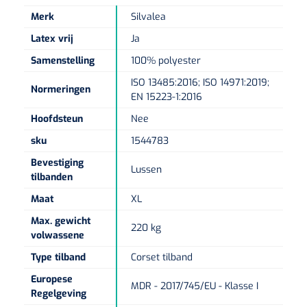
Non-woven kompressen
Instrumentendozen & verbandtrommels
Doucheramen
Merk
Silvalea
Tecar
Verbandtrommels
Handdoekrollen
NKO
Karren & trolleys
Splitkompressen
Latex vrij
Ja
Wandbeugels
Laryngoscopen
Echografie
Linnenkarren
Instrumentendozen
Samenstelling
100% polyester
Keukenrollen
Douchestoelen
Gipsverbanden & toebehoren
ISO 13485:2016; ISO 14971:2019;
Audiometrie
Normeringen
Ultrageluid & elektrotherapie
Afvalverzamelaars
EN 15223-1:2016
Cellulosepapier
Jersey kousen
Klemmen
Toiletbeugels
Hoofdsteun
Nee
TENS
Transportwagens
Lichaamsmeting
Zinklijmverbanden
Oorlusjes
Persoonlijk beschermingsmateriaal
sku
1544783
Diversen badkamerhulpmiddelen
Zelftest apparatuur
Kort-en microgolf
Wondzorgkarren
Mutsen
Bevestiging
Polsterwatten
Lussen
Pincetten
Toiletstoelen
tilbanden
Thermometers
Hydromassage
Instrumentenwagens
Klompen
Maat
XL
Armdraagband
Scharen
Doucherolstoelen
Max. gewicht
Glucosemeters
220 kg
Pressotherapie & massage
PC karren
Oordoppen
volwassene
Loopzolen
Hysterometers
Douchebrancard
Weegschalen
Type tilband
Corset tilband
Thermotherapie
Medicatiekarren
Maskers
Gipsen
Gipszagen & ringzagen
Douchetabouretten
Europese
MDR - 2017/745/EU - Klasse I
Meetlatten
Regelgeving
Lymfedrainage
Handschoenen
Tilliften