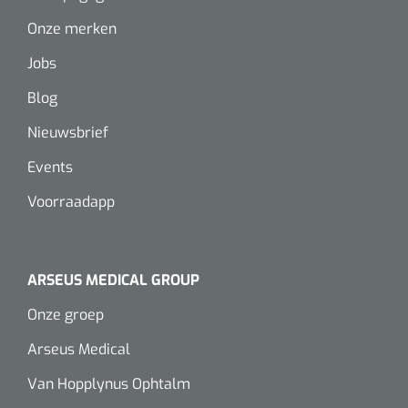
Wearables
Onze merken
Instrumentensets
Software
Jobs
Steriele velden
Blog
Alcoholmeter
Chronische wondzorgproducten
Nieuwsbrief
Hydrocolloïden
Events
Voorraadapp
Zilververbanden
Schuimverbanden
ARSEUS MEDICAL GROUP
Hydrogel
Onze groep
Paraffine verbanden
Arseus Medical
Van Hopplynus Ophtalm
Siliconen verbanden