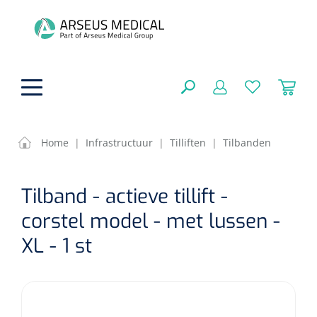
hoofdinhoud
Home
|
Infrastructuur
|
Tilliften
|
Tilbanden
ADL & Comfortzorg
SLUITEN
Tilband - actieve tillift -
FILTEREN
Behandeling
Algemene comfortzorg
corstel model - met lussen -
Aromatherapie
XL - 1 st
Beademing
Maagsondes
ZOEKRESULTATEN
Beauty care
Chirurgie
Huid
Ventilatie toebehoren
Lichttherapie
Cryotherapie
Neuscanules