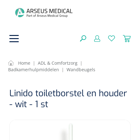
hoofdinhoud
Home
|
ADL & Comfortzorg
|
Badkamerhulpmiddelen
|
Wandbeugels
ADL & Comfortzorg
SLUITEN
Linido toiletborstel en houder
FILTEREN
Behandeling
Algemene comfortzorg
- wit - 1 st
Aromatherapie
Beademing
Maagsondes
ZOEKRESULTATEN
Beauty care
Chirurgie
Huid
Ventilatie toebehoren
Lichttherapie
Cryotherapie
Neuscanules