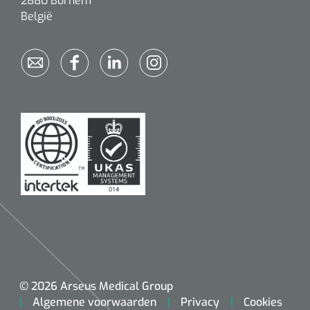
2880 Bornem
Wearables
België
Instrumentensets
Software
Steriele velden
Alcoholmeter
Chronische wondzorgproducten
Hydrocolloïden
Zilververbanden
Schuimverbanden
Hydrogel
Paraffine verbanden
© 2026 Arseus Medical Group
Siliconen verbanden
Algemene voorwaarden
Privacy
Cookies