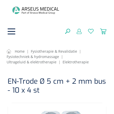
hoofdinhoud
Home
|
Fysiotherapie & Revalidatie
|
Fysiotechniek & hydromassage
|
ADL & Comfortzorg
Ultrageluid & elektrotherapie
|
Elektrotherapie
SLUITEN
FILTEREN
Behandeling
Algemene comfortzorg
EN-Trode Ø 5 cm + 2 mm bus
Aromatherapie
- 10 x 4 st
Beademing
Maagsondes
ZOEKRESULTATEN
Beauty care
Chirurgie
Huid
Ventilatie toebehoren
Lichttherapie
Cryotherapie
Neuscanules