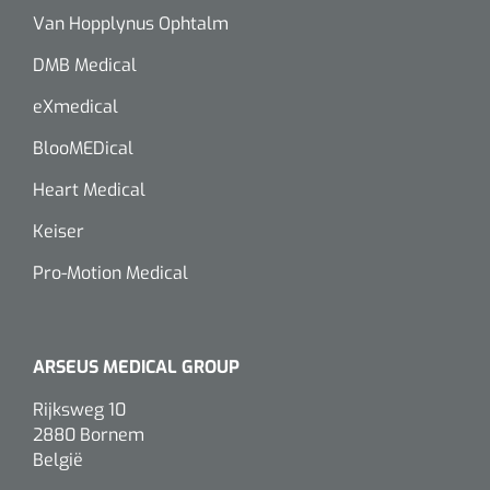
Lactaat- en cholesterolmeting
Van Hopplynus Ophtalm
Oefenmatten
Stuitreiniging
Toebehoren mortuarium
Autoclaven
Kripwindels
DMB Medical
INR-metingen
Oefenballen
Handdesinfectie
Instrumentenreinigers
Zelfklevende steunverbanden
eXmedical
Reagentia
Loopbruggen - en trappen
Haarverzorging
BlooMEDical
Tubulaire verbanden
Serologie
Heart Medical
Evenwicht & coördinatie
Douche en bad
Elastische fixatiewindels
Keiser
Rapid tests
Oefenbanden
Diversen
Pro-Motion Medical
Steriele kits
Parasitologie
Afvalbakken
Verbandsets
Toebehoren
Luchtverfrissers
Afdeklakens
ARSEUS MEDICAL GROUP
Rijksweg 10
Longfunctie
Sondeerset
2880 Bornem
België
Diversen
Hecht- & hechtverwijdersets