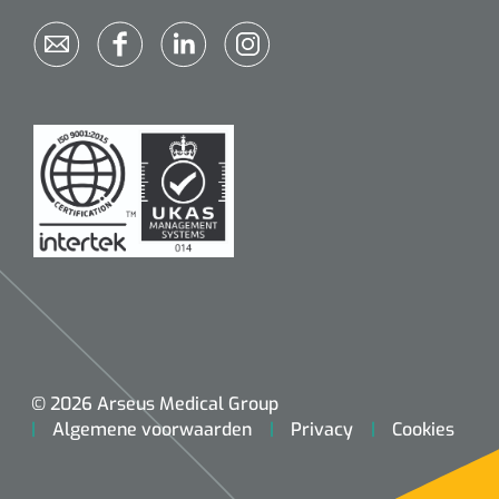
Wearables
Instrumentensets
Software
Steriele velden
Alcoholmeter
Chronische wondzorgproducten
Hydrocolloïden
Zilververbanden
Schuimverbanden
Hydrogel
© 2026 Arseus Medical Group
Paraffine verbanden
Algemene voorwaarden
Privacy
Cookies
Siliconen verbanden