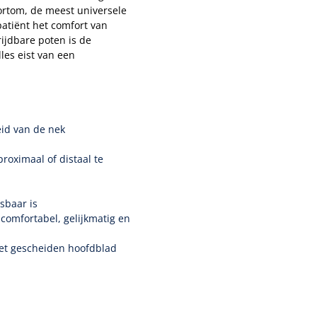
Kortom, de meest universele
patiënt het comfort van
rijdbare poten is de
les eist van een
eid van de nek
roximaal of distaal te
sbaar is
comfortabel, gelijkmatig en
het gescheiden hoofdblad