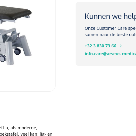
Kunnen we hel
Onze Customer Care speci
samen naar de beste opl
+32 3 830 73 66
info.care@arseus-medica
ft u, als moderne,
kstafel. Veel kan: lig- en