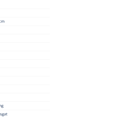
 cm
ng
sgat