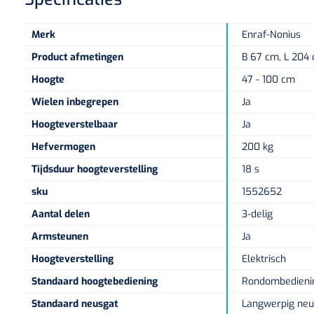
Merk
Enraf-Nonius
Product afmetingen
B 67 cm, L 204
Hoogte
47 - 100 cm
Wielen inbegrepen
Ja
Hoogteverstelbaar
Ja
Hefvermogen
200 kg
Tijdsduur hoogteverstelling
18 s
sku
1552652
Aantal delen
3-delig
Armsteunen
Ja
Hoogteverstelling
Elektrisch
Standaard hoogtebediening
Rondombedieni
Standaard neusgat
Langwerpig neu