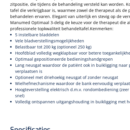
zitpositie, die tijdens de behandeling versteld kan worden. 
tafel die verkrijgbaar is, waarmee zowel de therapeut als de 
behandelen ervaren. Elegant van uiterlijk en stevig op de ver
Manumed Optimaal 3-delig de keuze voor de therapeut die al
professionele topkwaliteit behandeltafel.Kenmerken:
5 instelbare bladdelen
Vele bladverstellingsmogelijkheden
Belastbaar tot 200 kg (optioneel 250 kg)
Hoofdblad volledig wegklapbaar voor betere toegankelijkh
Optimaal gepositioneerde bedieningshandgrepen
Lang neusgat waardoor de patiënt ook in buikligging naar p
verplaatsen is
Optioneel met driehoekig neusgat of zonder neusgat
Wielhefmechanisme waardoor de bank eenvoudig verplaat
Hoogteverstelling elektrisch d.m.v. rondombediening (zeer 
snel)
Volledig ontspannen uitgangshouding in buikligging met 
Specificaties