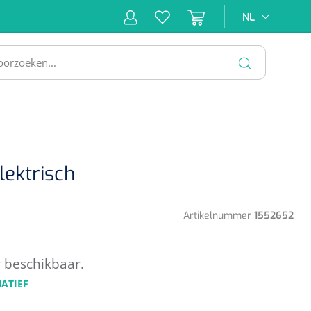
NL
NL
ne &
Incontinentiezorg
Injectiemateriaal
Infrastruc
ectie
SLUITEN
lektrisch
Artikelnummer
1552652
r beschikbaar.
NATIEF