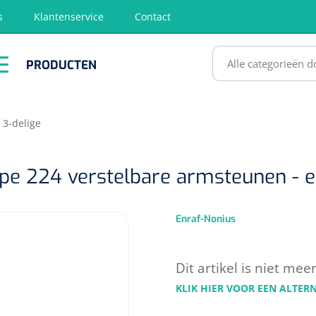
s
Klantenservice
Contact
RODUCTEN
PRODUCTEN
hirurgie
Diagnose
EHBO &
Fysiotherapie
Hygië
Reanimatie
& Revalidatie
Desinf
SULTATEN
3-delige
pe 224 verstelbare armsteunen - e
Enraf-Nonius
Dit artikel is niet mee
KLIK HIER VOOR EEN ALTER