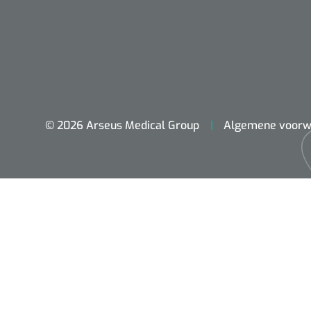
© 2026 Arseus Medical Group
Algemene voorw
ADL & Comfortzorg
Behandeling
Beademing
Chirurgie
Diagnose
EHBO & Reanimatie