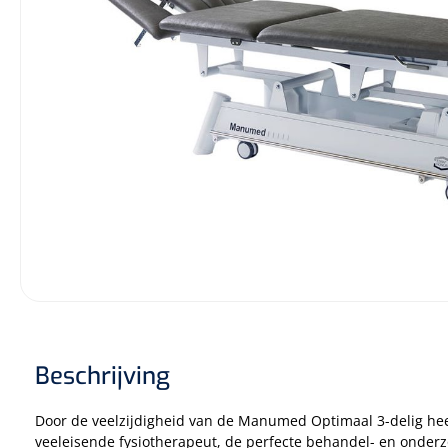
Incontinentiezorg
Injectiemateriaal
Infrastructuur
Instrumenten
Monitoring
Wondzorg
Beschrijving
Door de veelzijdigheid van de Manumed Optimaal 3-delig hee
veeleisende fysiotherapeut, de perfecte behandel- en onderzoe