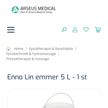
hoofdinhoud
Home
|
Fysiotherapie & Revalidatie
|
Fysiotechniek & hydromassage
|
ADL & Comfortzorg
Pressotherapie & massage
SLUITEN
FILTEREN
Behandeling
Algemene comfortzorg
Enno Lin emmer 5 L - 1 st
Aromatherapie
Beademing
Maagsondes
ZOEKRESULTATEN
Beauty care
Chirurgie
Huid
Ventilatie toebehoren
Lichttherapie
Cryotherapie
Neuscanules