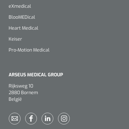
eXmedical
Alginaten
BlooMEDical
Diversen
Heart Medical
Kleeflaag removers
Keiser
Watten
Pro-Motion Medical
Verbandhaakjes
ARSEUS MEDICAL GROUP
Nierbekken
Rijksweg 10
2880 Bornem
Wondreinigers
België