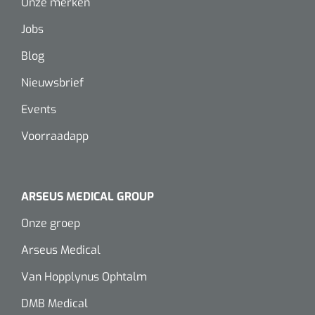
Onze merken
Wearables
Instrumentensets
Jobs
Software
Blog
Steriele velden
Alcoholmeter
Nieuwsbrief
Chronische wondzorgproducten
Events
Hydrocolloïden
Voorraadapp
Zilververbanden
Schuimverbanden
ARSEUS MEDICAL GROUP
Onze groep
Hydrogel
Arseus Medical
Paraffine verbanden
Van Hopplynus Ophtalm
Siliconen verbanden
DMB Medical